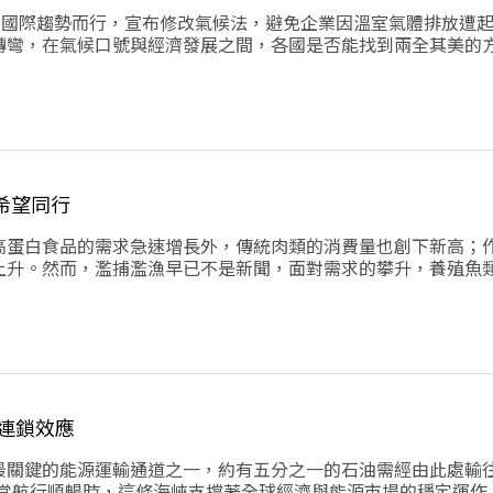
訟的國際趨勢而行，宣布修改氣候法，避免企業因溫室氣體排放遭
轉彎，在氣候口號與經濟發展之間，各國是否能找到兩全其美的
希望同行
高蛋白食品的需求急速增長外，傳統肉類的消費量也創下新高；
上升。然而，濫捕濫漁早已不是新聞，面對需求的攀升，養殖魚
多問題浮上檯面。養殖魚業會是人類和環境的救世主嗎?
連鎖效應
最關鍵的能源運輸通道之一，約有五分之一的石油需經由此處輸
t）。當航行順暢時，這條海峽支撐著全球經濟與能源市場的穩定運