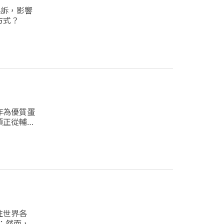
起訴，影響
方式？
作為優質蛋
類正從輔助
往世界各
作；然而，今