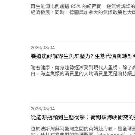
再生能源比例超過 85% 的紐西蘭，逆氣候訴
經濟發展。同時，德國與加拿大的氣候政策也大
2026/08/04
養殖能紓解野生魚群壓力? 生態代價與轉型
隨著健康、健身趨勢逐漸受到現代人重視，除了
白，海產魚類的消費量的人均消費量更是將持續
位轉向「C位」，這除了帶來更多機會，也讓更
2026/08/04
從能源瓶頸到生態衝擊：荷姆茲海峽衝突的
位於波斯灣與阿曼灣之間的荷姆茲海峽，是全球
地，使其成為典型的能源瓶頸（chokepoin