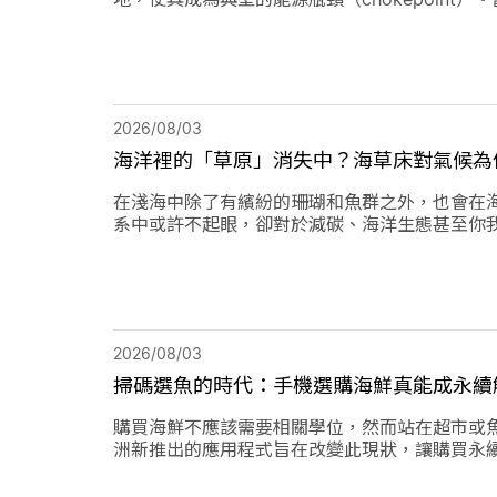
年緊張局勢出現後，除衝擊石油供應與價格，也
2026/08/03
海洋裡的「草原」消失中？海草床對氣候為
在淺海中除了有繽紛的珊瑚和魚群之外，也會在
系中或許不起眼，卻對於減碳、海洋生態甚至你
2026/08/03
掃碼選魚的時代：手機選購海鮮真能成永續
購買海鮮不應該需要相關學位，然而站在超市或
洲新推出的應用程式旨在改變此現狀，讓購買永