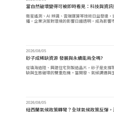
當自然破壞變得可被即時看見：科技與資訊
衛星遙測、AI 辨識、雲端運算等技術日益發達
播，企業決策對環境的影響日趨透明，成為影響
2026/08/05
砂子成稀缺資源 發展與永續能兩全嗎?
從填海造陸、興建住宅到製造晶片，砂子是支撐
缺與生態破壞的雙重危機。當開發、氣候調適與
得平衡？
2026/08/05
紐西蘭氣候政策轉彎？全球氣候政策反彈，