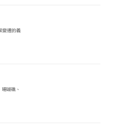
候變遷的義
、珊瑚礁、