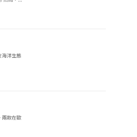
在海洋生態
。兩款在歐