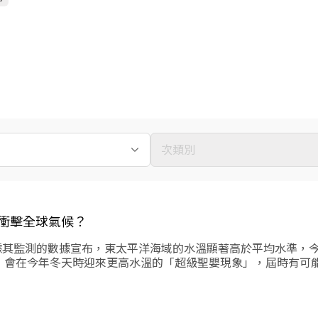
次類別
衝擊全球氣候？
據其監測的數據宣布，東太平洋海域的水溫顯著高於平均水準，
，會在今年冬天時迎來更高水溫的「超級聖嬰現象」，屆時有可
這兩者的加成預期會對全球的氣候帶來劇烈影響。