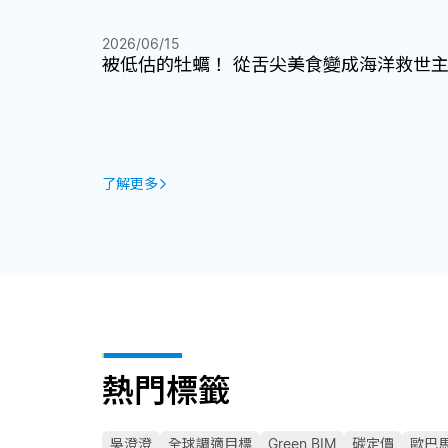
2026/06/15
被低估的牡蠣！ 從舌尖美食變成海洋救世
了解更多
熱門標籤
吳澄澄
全球調適目標
Green BIM
碳定價
歐巴