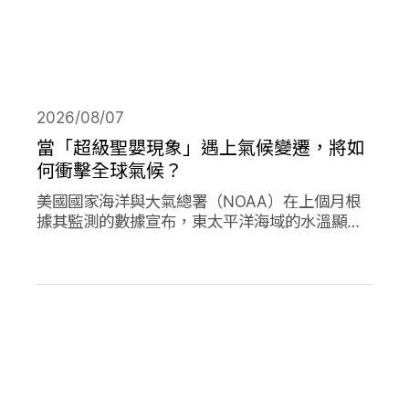
2026/08/07
當「超級聖嬰現象」遇上氣候變遷，將如
何衝擊全球氣候？
美國國家海洋與大氣總署（NOAA）在上個月根
據其監測的數據宣布，東太平洋海域的水溫顯著
高於平均水準，今年的「聖嬰現象」正式形成。
並且預測有六成以上的機會，會在今年冬天時迎
來更高水溫的「超級聖嬰現象」，屆時有可能打
破歷史上最強烈的聖嬰現象，再加上氣候變遷的
趨勢，這兩者的加成預期會對全球的氣候帶來劇
烈影響。