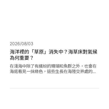
2026/08/03
海洋裡的「草原」消失中？海草床對氣候
為何重要？
在淺海中除了有繽紛的珊瑚和魚群之外，也會在
海底看見一抹綠色，這些生長在海陸交界處的植
物是海草，他們在海洋生態系中或許不起眼，卻
對於減碳、海洋生態甚至你我的生活都有著極高
的重要性。