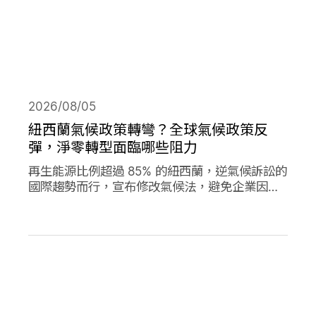
2026/08/05
紐西蘭氣候政策轉彎？全球氣候政策反
彈，淨零轉型面臨哪些阻力
再生能源比例超過 85% 的紐西蘭，逆氣候訴訟的
國際趨勢而行，宣布修改氣候法，避免企業因溫
室氣體排放遭起訴，影響經濟發展。同時，德國
與加拿大的氣候政策也大轉彎，在氣候口號與經
濟發展之間，各國是否能找到兩全其美的方式？