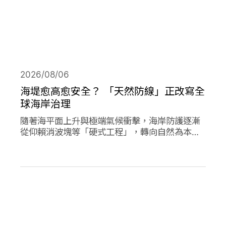
2026/08/06
海堤愈高愈安全？ 「天然防線」正改寫全
球海岸治理
隨著海平面上升與極端氣候衝擊，海岸防護逐漸
從仰賴消波塊等「硬式工程」，轉向自然為本的
解方。從紅樹林、珊瑚礁、鹽沼、海草床到沙
灘，這些生態系本身就具備減災、防洪的能力，
成為守護海岸的「天然防線」。