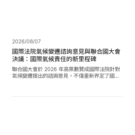
2026/08/07
國際法院氣候變遷諮詢意見與聯合國大會
決議：國際氣候責任的新里程碑
聯合國大會於 2026 年高票數贊成國際法院針對
氣候變遷提出的諮詢意見，不僅重新界定了國際
法下國家對於氣候變遷的義務，透過通過決議的
方式，進一步強化了國家對於氣候變遷下國家法
律責任的承諾。