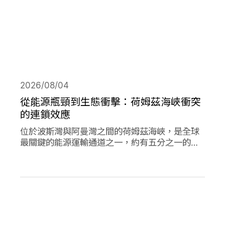
2026/08/04
從能源瓶頸到生態衝擊：荷姆茲海峽衝突
的連鎖效應
位於波斯灣與阿曼灣之間的荷姆茲海峽，是全球
最關鍵的能源運輸通道之一，約有五分之一的石
油需經由此處輸往世界各地，使其成為典型的能
源瓶頸（chokepoint）。當航行順暢時，這條海
峽支撐著全球經濟與能源市場的穩定運作；然
而，今年緊張局勢出現後，除衝擊石油供應與價
格，也引發一連串環境風險。