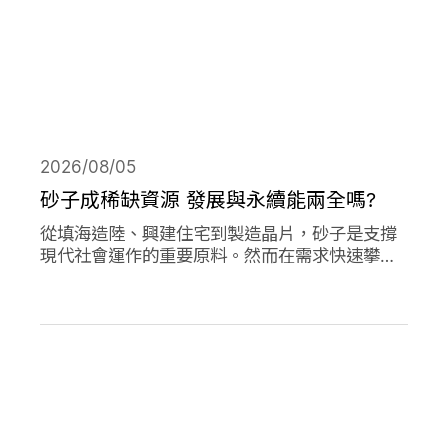
2026/08/05
砂子成稀缺資源 發展與永續能兩全嗎?
從填海造陸、興建住宅到製造晶片，砂子是支撐
現代社會運作的重要原料。然而在需求快速攀升
下，全球正面臨砂石供應短缺與生態破壞的雙重
危機。當開發、氣候調適與生物多樣性保護彼此
競逐有限的砂資源，人類又該如何在發展與永續
之間取得平衡？