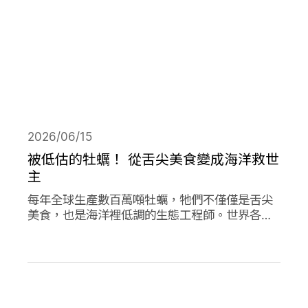
2026/06/15
被低估的牡蠣！ 從舌尖美食變成海洋救世
主
每年全球生產數百萬噸牡蠣，牠們不僅僅是舌尖
美食，也是海洋裡低調的生態工程師。世界各地
正掀起「牡蠣革命」，透過牡蠣的自然行為促進
環境永續，像是英國大規模復育牡蠣、法國把牡
蠣殼做成低碳建材、台灣則將牡蠣殼轉為機能纖
維。