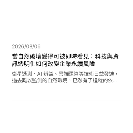
2026/08/06
當自然破壞變得可被即時看見：科技與資
訊透明化如何改變企業永續風險
衛星遙測、AI 辨識、雲端運算等技術日益發達，
過去難以監測的自然環境，已然有了追蹤的依
據，加上社群媒體的快速傳播，企業決策對環境
的影響日趨透明，成為影響市值的重要因素。