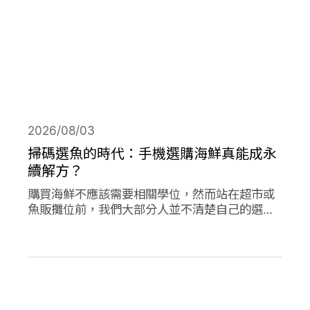
2026/08/03
掃碼選魚的時代：手機選購海鮮真能成永
續解方？
購買海鮮不應該需要相關學位，然而站在超市或
魚販攤位前，我們大部分人並不清楚自己的選擇
對海洋是否有益。兩款在歐洲新推出的應用程式
旨在改變此現狀，讓購買永續海鮮更為容易。