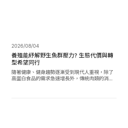
2026/08/04
養殖能紓解野生魚群壓力? 生態代價與轉
型希望同行
隨著健康、健身趨勢逐漸受到現代人重視，除了
高蛋白食品的需求急速增長外，傳統肉類的消費
量也創下新高；作為優質蛋白，海產魚類的消費
量的人均消費量更是將持續上升。然而，濫捕濫
漁早已不是新聞，面對需求的攀升，養殖魚類正
從輔助位轉向「C位」，這除了帶來更多機會，
也讓更多問題浮上檯面。養殖魚業會是人類和環
境的救世主嗎?