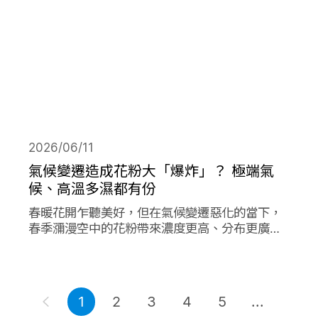
2026/06/11
氣候變遷造成花粉大「爆炸」？ 極端氣
候、高溫多濕都有份
春暖花開乍聽美好，但在氣候變遷惡化的當下，
春季瀰漫空中的花粉帶來濃度更高、分布更廣、
數量更多的過敏原，在其他同樣由氣候變遷造成
的各項因子作用下，放大作用成倍加劇了花粉期
間過敏人的惡夢。
1
2
3
4
5
...