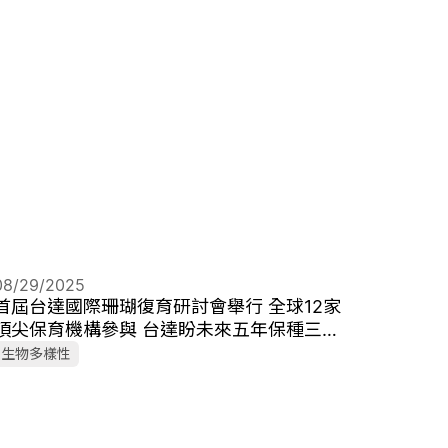
08/29/2025
首屆台達國際珊瑚復育研討會舉行 全球12家
頂尖保育機構參與 台達盼未來五年保種三百
種珊瑚
生物多樣性