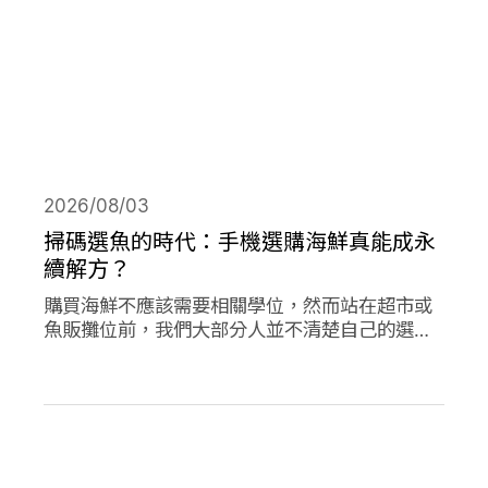
2026/08/03
掃碼選魚的時代：手機選購海鮮真能成永
續解方？
購買海鮮不應該需要相關學位，然而站在超市或
魚販攤位前，我們大部分人並不清楚自己的選擇
對海洋是否有益。兩款在歐洲新推出的應用程式
旨在改變此現狀，讓購買永續海鮮更為容易。