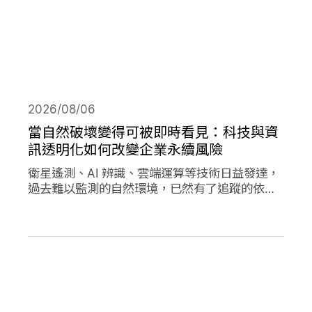
2026/08/06
當自然破壞變得可被即時看見：科技與資
訊透明化如何改變企業永續風險
衛星遙測、AI 辨識、雲端運算等技術日益發達，
過去難以監測的自然環境，已然有了追蹤的依
據，加上社群媒體的快速傳播，企業決策對環境
的影響日趨透明，成為影響市值的重要因素。