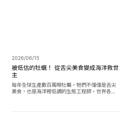
2026/06/15
被低估的牡蠣！ 從舌尖美食變成海洋救世
主
每年全球生產數百萬噸牡蠣，牠們不僅僅是舌尖
美食，也是海洋裡低調的生態工程師。世界各地
正掀起「牡蠣革命」，透過牡蠣的自然行為促進
環境永續，像是英國大規模復育牡蠣、法國把牡
蠣殼做成低碳建材、台灣則將牡蠣殼轉為機能纖
維。