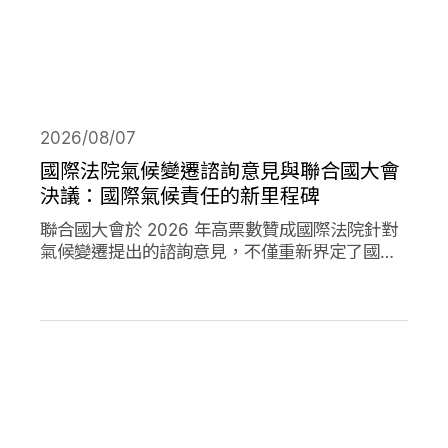
2026/08/07
國際法院氣候變遷諮詢意見與聯合國大會
決議：國際氣候責任的新里程碑
聯合國大會於 2026 年高票數贊成國際法院針對
氣候變遷提出的諮詢意見，不僅重新界定了國際
法下國家對於氣候變遷的義務，透過通過決議的
方式，進一步強化了國家對於氣候變遷下國家法
律責任的承諾。