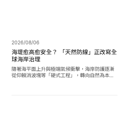
2026/08/06
海堤愈高愈安全？ 「天然防線」正改寫全
球海岸治理
隨著海平面上升與極端氣候衝擊，海岸防護逐漸
從仰賴消波塊等「硬式工程」，轉向自然為本的
解方。從紅樹林、珊瑚礁、鹽沼、海草床到沙
灘，這些生態系本身就具備減災、防洪的能力，
成為守護海岸的「天然防線」。