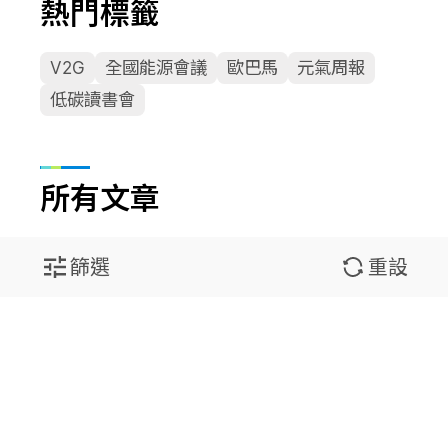
熱門標籤
V2G
全國能源會議
歐巴馬
元氣周報
低碳讀書會
所有文章
篩選
重設