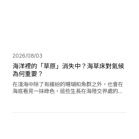
2026/08/03
海洋裡的「草原」消失中？海草床對氣候
為何重要？
在淺海中除了有繽紛的珊瑚和魚群之外，也會在
海底看見一抹綠色，這些生長在海陸交界處的植
物是海草，他們在海洋生態系中或許不起眼，卻
對於減碳、海洋生態甚至你我的生活都有著極高
的重要性。