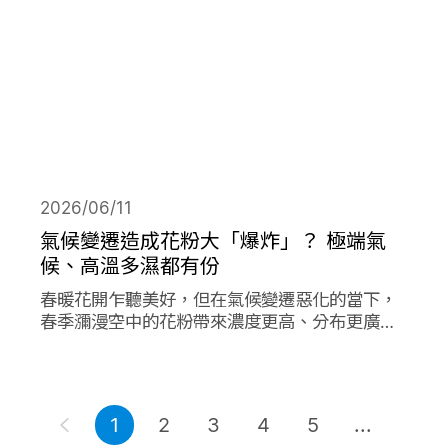
2026/06/11
氣候變遷造成花粉大「爆炸」？ 極端氣
候、高溫多濕都有份
春暖花開乍聽美好，但在氣候變遷惡化的當下，
春季瀰漫空中的花粉帶來濃度更高、分布更廣、
數量更多的過敏原，在其他同樣由氣候變遷造成
的各項因子作用下，放大作用成倍加劇了花粉期
間過敏人的惡夢。
1
2
3
4
5
...