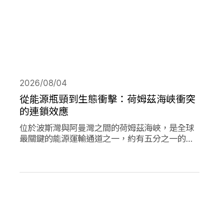
2026/08/04
從能源瓶頸到生態衝擊：荷姆茲海峽衝突
的連鎖效應
位於波斯灣與阿曼灣之間的荷姆茲海峽，是全球
最關鍵的能源運輸通道之一，約有五分之一的石
油需經由此處輸往世界各地，使其成為典型的能
源瓶頸（chokepoint）。當航行順暢時，這條海
峽支撐著全球經濟與能源市場的穩定運作；然
而，今年緊張局勢出現後，除衝擊石油供應與價
格，也引發一連串環境風險。