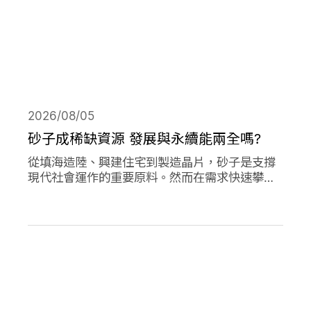
2026/08/05
砂子成稀缺資源 發展與永續能兩全嗎?
從填海造陸、興建住宅到製造晶片，砂子是支撐
現代社會運作的重要原料。然而在需求快速攀升
下，全球正面臨砂石供應短缺與生態破壞的雙重
危機。當開發、氣候調適與生物多樣性保護彼此
競逐有限的砂資源，人類又該如何在發展與永續
之間取得平衡？