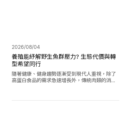
2026/08/04
養殖能紓解野生魚群壓力? 生態代價與轉
型希望同行
隨著健康、健身趨勢逐漸受到現代人重視，除了
高蛋白食品的需求急速增長外，傳統肉類的消費
量也創下新高；作為優質蛋白，海產魚類的消費
量的人均消費量更是將持續上升。然而，濫捕濫
漁早已不是新聞，面對需求的攀升，養殖魚類正
從輔助位轉向「C位」，這除了帶來更多機會，
也讓更多問題浮上檯面。養殖魚業會是人類和環
境的救世主嗎?