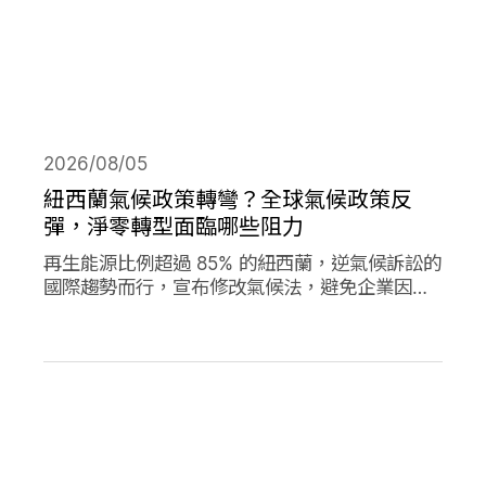
2026/08/05
紐西蘭氣候政策轉彎？全球氣候政策反
彈，淨零轉型面臨哪些阻力
再生能源比例超過 85% 的紐西蘭，逆氣候訴訟的
國際趨勢而行，宣布修改氣候法，避免企業因溫
室氣體排放遭起訴，影響經濟發展。同時，德國
與加拿大的氣候政策也大轉彎，在氣候口號與經
濟發展之間，各國是否能找到兩全其美的方式？