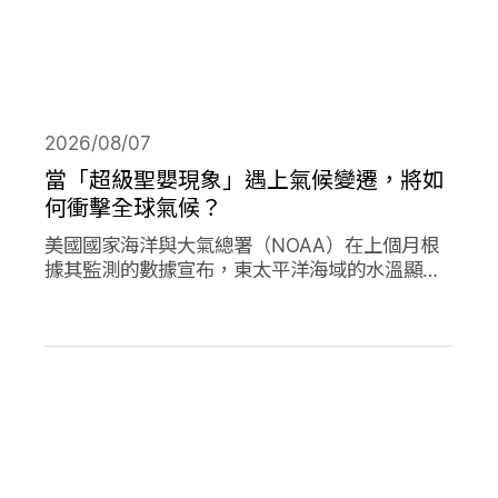
2026/08/07
當「超級聖嬰現象」遇上氣候變遷，將如
何衝擊全球氣候？
美國國家海洋與大氣總署（NOAA）在上個月根
據其監測的數據宣布，東太平洋海域的水溫顯著
高於平均水準，今年的「聖嬰現象」正式形成。
並且預測有六成以上的機會，會在今年冬天時迎
來更高水溫的「超級聖嬰現象」，屆時有可能打
破歷史上最強烈的聖嬰現象，再加上氣候變遷的
趨勢，這兩者的加成預期會對全球的氣候帶來劇
烈影響。