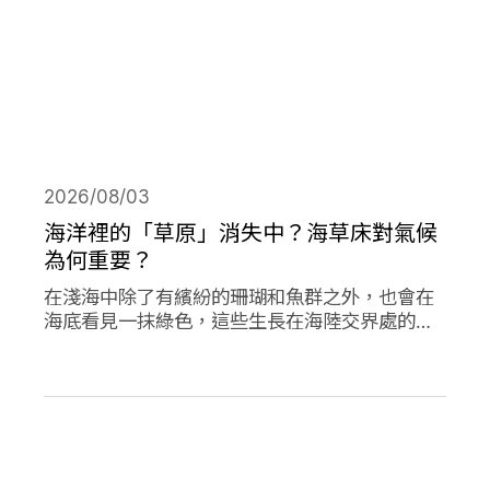
2026/08/03
海洋裡的「草原」消失中？海草床對氣候
為何重要？
在淺海中除了有繽紛的珊瑚和魚群之外，也會在
海底看見一抹綠色，這些生長在海陸交界處的植
物是海草，他們在海洋生態系中或許不起眼，卻
對於減碳、海洋生態甚至你我的生活都有著極高
的重要性。