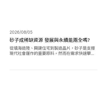
2026/08/05
砂子成稀缺資源 發展與永續能兩全嗎?
從填海造陸、興建住宅到製造晶片，砂子是支撐
現代社會運作的重要原料。然而在需求快速攀升
下，全球正面臨砂石供應短缺與生態破壞的雙重
危機。當開發、氣候調適與生物多樣性保護彼此
競逐有限的砂資源，人類又該如何在發展與永續
之間取得平衡？