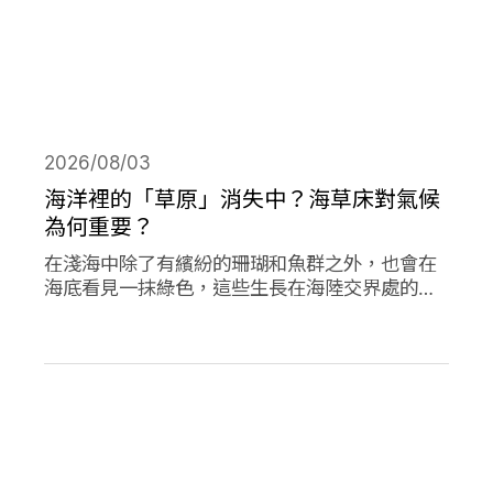
2026/08/03
海洋裡的「草原」消失中？海草床對氣候
為何重要？
在淺海中除了有繽紛的珊瑚和魚群之外，也會在
海底看見一抹綠色，這些生長在海陸交界處的植
物是海草，他們在海洋生態系中或許不起眼，卻
對於減碳、海洋生態甚至你我的生活都有著極高
的重要性。