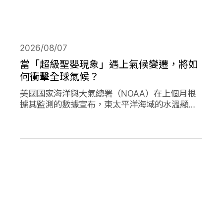
2026/08/07
當「超級聖嬰現象」遇上氣候變遷，將如
何衝擊全球氣候？
美國國家海洋與大氣總署（NOAA）在上個月根
據其監測的數據宣布，東太平洋海域的水溫顯著
高於平均水準，今年的「聖嬰現象」正式形成。
並且預測有六成以上的機會，會在今年冬天時迎
來更高水溫的「超級聖嬰現象」，屆時有可能打
破歷史上最強烈的聖嬰現象，再加上氣候變遷的
趨勢，這兩者的加成預期會對全球的氣候帶來劇
烈影響。