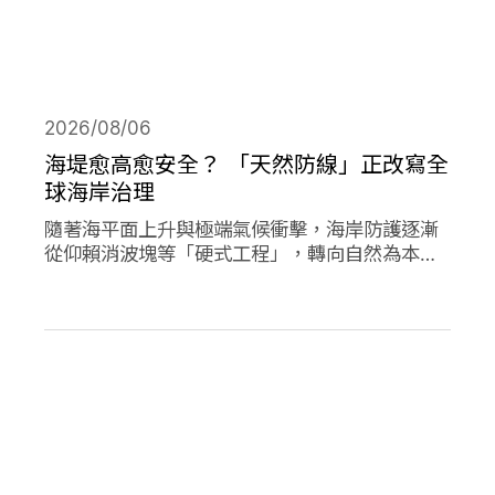
2026/08/06
海堤愈高愈安全？ 「天然防線」正改寫全
球海岸治理
隨著海平面上升與極端氣候衝擊，海岸防護逐漸
從仰賴消波塊等「硬式工程」，轉向自然為本的
解方。從紅樹林、珊瑚礁、鹽沼、海草床到沙
灘，這些生態系本身就具備減災、防洪的能力，
成為守護海岸的「天然防線」。