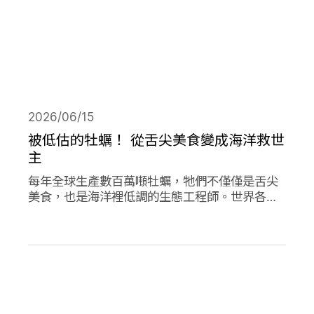
2026/06/15
被低估的牡蠣！ 從舌尖美食變成海洋救世
主
每年全球生產數百萬噸牡蠣，牠們不僅僅是舌尖
美食，也是海洋裡低調的生態工程師。世界各地
正掀起「牡蠣革命」，透過牡蠣的自然行為促進
環境永續，像是英國大規模復育牡蠣、法國把牡
蠣殼做成低碳建材、台灣則將牡蠣殼轉為機能纖
維。