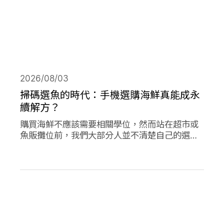
2026/08/03
掃碼選魚的時代：手機選購海鮮真能成永
續解方？
購買海鮮不應該需要相關學位，然而站在超市或
魚販攤位前，我們大部分人並不清楚自己的選擇
對海洋是否有益。兩款在歐洲新推出的應用程式
旨在改變此現狀，讓購買永續海鮮更為容易。