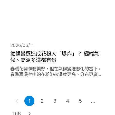
2026/06/11
氣候變遷造成花粉大「爆炸」？ 極端氣
候、高溫多濕都有份
春暖花開乍聽美好，但在氣候變遷惡化的當下，
春季瀰漫空中的花粉帶來濃度更高、分布更廣、
數量更多的過敏原，在其他同樣由氣候變遷造成
的各項因子作用下，放大作用成倍加劇了花粉期
間過敏人的惡夢。
1
2
3
4
5
...
168