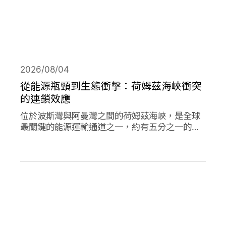
2026/08/04
從能源瓶頸到生態衝擊：荷姆茲海峽衝突
的連鎖效應
位於波斯灣與阿曼灣之間的荷姆茲海峽，是全球
最關鍵的能源運輸通道之一，約有五分之一的石
油需經由此處輸往世界各地，使其成為典型的能
源瓶頸（chokepoint）。當航行順暢時，這條海
峽支撐著全球經濟與能源市場的穩定運作；然
而，今年緊張局勢出現後，除衝擊石油供應與價
格，也引發一連串環境風險。