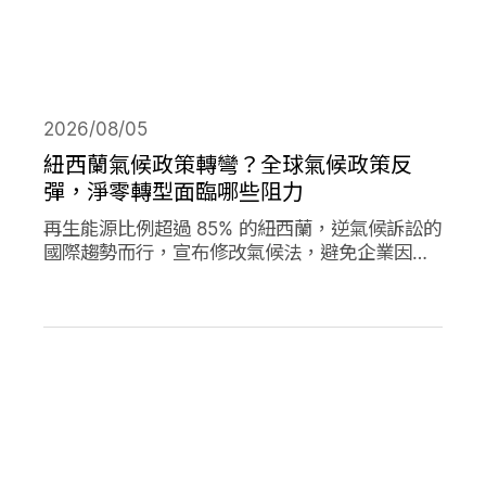
2026/08/05
紐西蘭氣候政策轉彎？全球氣候政策反
彈，淨零轉型面臨哪些阻力
再生能源比例超過 85% 的紐西蘭，逆氣候訴訟的
國際趨勢而行，宣布修改氣候法，避免企業因溫
室氣體排放遭起訴，影響經濟發展。同時，德國
與加拿大的氣候政策也大轉彎，在氣候口號與經
濟發展之間，各國是否能找到兩全其美的方式？