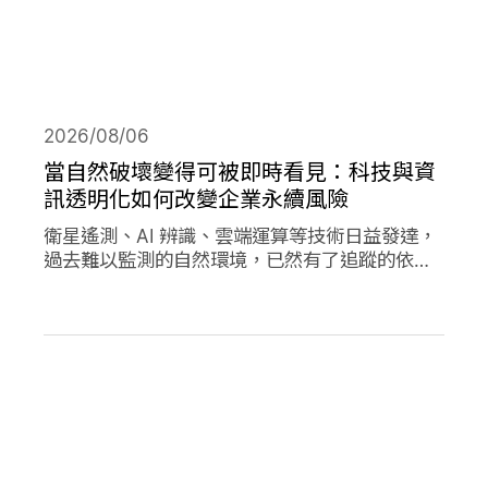
2026/08/06
當自然破壞變得可被即時看見：科技與資
訊透明化如何改變企業永續風險
衛星遙測、AI 辨識、雲端運算等技術日益發達，
過去難以監測的自然環境，已然有了追蹤的依
據，加上社群媒體的快速傳播，企業決策對環境
的影響日趨透明，成為影響市值的重要因素。