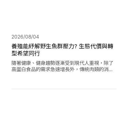
2026/08/04
養殖能紓解野生魚群壓力? 生態代價與轉
型希望同行
隨著健康、健身趨勢逐漸受到現代人重視，除了
高蛋白食品的需求急速增長外，傳統肉類的消費
量也創下新高；作為優質蛋白，海產魚類的消費
量的人均消費量更是將持續上升。然而，濫捕濫
漁早已不是新聞，面對需求的攀升，養殖魚類正
從輔助位轉向「C位」，這除了帶來更多機會，
也讓更多問題浮上檯面。養殖魚業會是人類和環
境的救世主嗎?