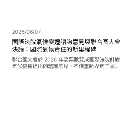
2026/08/07
國際法院氣候變遷諮詢意見與聯合國大會
決議：國際氣候責任的新里程碑
聯合國大會於 2026 年高票數贊成國際法院針對
氣候變遷提出的諮詢意見，不僅重新界定了國際
法下國家對於氣候變遷的義務，透過通過決議的
方式，進一步強化了國家對於氣候變遷下國家法
律責任的承諾。