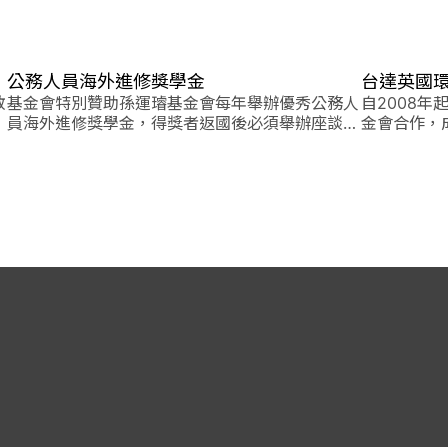
公務人員海外進修獎學金
台達英國
教
基金會特別贊助孫運璿基金會每年舉辦優秀公務人
自2008
員海外進修獎學金，得獎者返國後必須舉辦座談會
金會合作，
或公開演說，分享進修成果。
金會聯合獎
台灣環境保