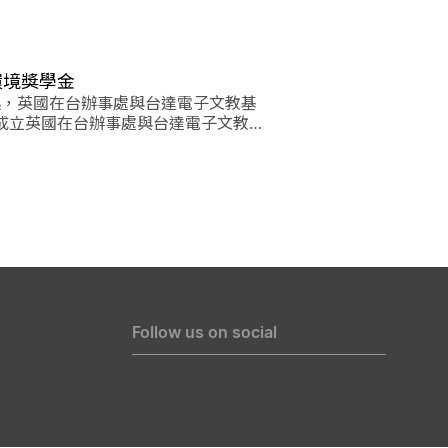
環境獎學金
年起，英國在台辦事處與台達電子文教基
成立英國在台辦事處與台達電子文教基
學金，提供每年二個名額給有志於從事
護工作的青年領袖，赴英求學。
Follow us on social