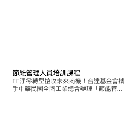
節能管理人員培訓課程
FF淨零轉型搶攻未來商機！台達基金會攜
手中華民國全國工業總會辦理「節能管理
人員培訓課程」，並於課後核發結訓證
明，若通過講師考核，將再頒發能管證
書，協助強化台灣產業綠色競爭力。