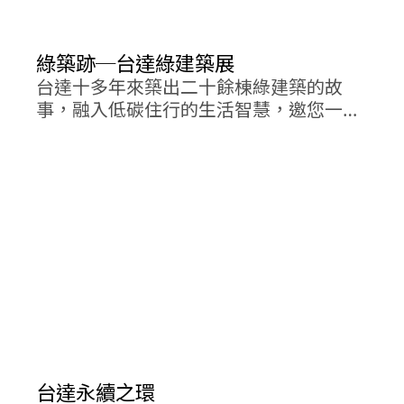
綠築跡─台達綠建築展
台達十多年來築出二十餘棟綠建築的故
事，融入低碳住行的生活智慧，邀您一同
走進綠築跡，漫步低碳路，看見一座由您
改變而不同的低碳城市。
台達永續之環