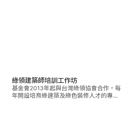
建築認證，也在颱風季時成為居民的避難
中心。
綠領建築師培訓工作坊
基金會2013年起與台灣綠領協會合作，每
年開設培育綠建築及綠色裝修人才的專業
課程──「綠領建築師培訓工作坊」，課
程最大特點為結合觀念及實務。