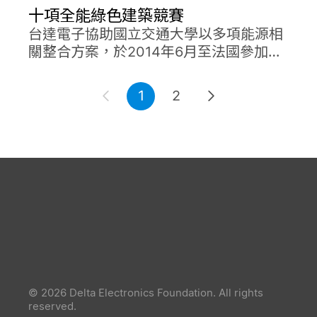
十項全能綠色建築競賽
台達電子協助國立交通大學以多項能源相
關整合方案，於2014年6月至法國參加歐
洲盃「十項全能綠色建築競賽」(SDE,
Solar Decathlon Europe)，與全球20所
1
2
頂尖大學團隊在凡爾賽宮廣場角逐打造節
能與舒適的綠色建築，這是SDE舉辦有史
以來台灣學校首度入圍決賽。
© 2026 Delta Electronics Foundation. All rights
reserved.