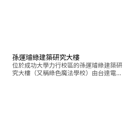
孫運璿綠建築研究大樓
位於成功大學力行校區的孫運璿綠建築研
究大樓（又稱綠色魔法學校）由台達電子
創辦人暨董事長鄭崇華捐贈新台幣一億
元，加上成大自籌新台幣六千萬元，以及
三十多所國內企業捐贈相關科技產品，並
結合成大專業建築技術所打造，於2011年
1月落成。