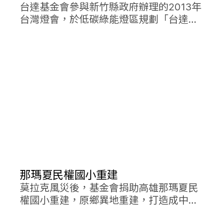
台達基金會參與新竹縣政府辦理的2013年
台灣燈會，於低碳綠能燈區規劃「台達永
續之環」，並切實落實低碳建築概念。
那瑪夏民權國小重建
莫拉克風災後，基金會捐助高雄那瑪夏民
權國小重建，原鄉異地重建，打造成中海
拔的美麗綠建築校園。不但取得鑽石級綠