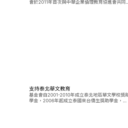
會於2011年首次與中華企業倫理教育協進會共同
推動「台達企業環境倫理研究獎助」計畫
支持泰北華文教育
基金會自2001-2010年成立泰北地區華文學校獎
學金，2006年起成立泰國來台僑生獎助學金，鼓
勵泰北地區華人子弟努力向學。