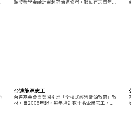
頒發獎學金給計畫赴荷蘭進修者，鼓勵有志青年，
在各自專業的領域中，共同來為人...
台達能源志工
助
台達基金會自美國引進「全校式經營能源教育」教
材，自2008年起，每年培訓數十名企業志工，到
國小校園推廣能源教育課程。