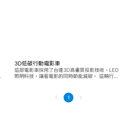
3D低碳行動電影車
這部電影車採用了台達3D高畫質投影技術、LED
技
照明科技，讓看電影的同時節能減碳， 這輛行動
電影車，同時也是台達「聰明綠生活」全方位解決
方案的具體實踐。
1