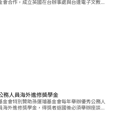
金會合作，成立英國在台辦事處與台達電子文教基
金會聯合獎學金，提供每年二個名額給有志於從事
台灣環境保護工作的青年領袖，赴英求學。
公務人員海外進修獎學金
基金會特別贊助孫運璿基金會每年舉辦優秀公務人
員海外進修獎學金，得獎者返國後必須舉辦座談會
或公開演說，分享進修成果。