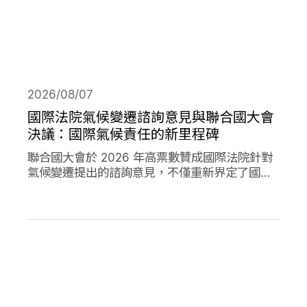
2026/08/07
國際法院氣候變遷諮詢意見與聯合國大會
決議：國際氣候責任的新里程碑
聯合國大會於 2026 年高票數贊成國際法院針對
氣候變遷提出的諮詢意見，不僅重新界定了國際
法下國家對於氣候變遷的義務，透過通過決議的
方式，進一步強化了國家對於氣候變遷下國家法
律責任的承諾。