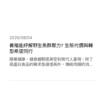
2026/08/04
養殖能紓解野生魚群壓力? 生態代價與轉
型希望同行
隨著健康、健身趨勢逐漸受到現代人重視，除了
高蛋白食品的需求急速增長外，傳統肉類的消費
量也創下新高；作為優質蛋白，海產魚類的消費
量的人均消費量更是將持續上升。然而，濫捕濫
漁早已不是新聞，面對需求的攀升，養殖魚類正
從輔助位轉向「C位」，這除了帶來更多機會，
也讓更多問題浮上檯面。養殖魚業會是人類和環
境的救世主嗎?