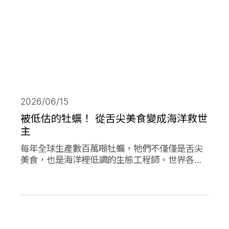
2026/06/15
被低估的牡蠣！ 從舌尖美食變成海洋救世
主
每年全球生產數百萬噸牡蠣，牠們不僅僅是舌尖
美食，也是海洋裡低調的生態工程師。世界各地
正掀起「牡蠣革命」，透過牡蠣的自然行為促進
環境永續，像是英國大規模復育牡蠣、法國把牡
蠣殼做成低碳建材、台灣則將牡蠣殼轉為機能纖
維。