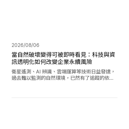
2026/08/06
當自然破壞變得可被即時看見：科技與資
訊透明化如何改變企業永續風險
衛星遙測、AI 辨識、雲端運算等技術日益發達，
過去難以監測的自然環境，已然有了追蹤的依
據，加上社群媒體的快速傳播，企業決策對環境
的影響日趨透明，成為影響市值的重要因素。