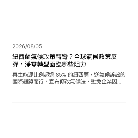
2026/08/05
紐西蘭氣候政策轉彎？全球氣候政策反
彈，淨零轉型面臨哪些阻力
再生能源比例超過 85% 的紐西蘭，逆氣候訴訟的
國際趨勢而行，宣布修改氣候法，避免企業因溫
室氣體排放遭起訴，影響經濟發展。同時，德國
與加拿大的氣候政策也大轉彎，在氣候口號與經
濟發展之間，各國是否能找到兩全其美的方式？