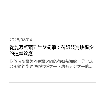
2026/08/04
從能源瓶頸到生態衝擊：荷姆茲海峽衝突
的連鎖效應
位於波斯灣與阿曼灣之間的荷姆茲海峽，是全球
最關鍵的能源運輸通道之一，約有五分之一的石
油需經由此處輸往世界各地，使其成為典型的能
源瓶頸（chokepoint）。當航行順暢時，這條海
峽支撐著全球經濟與能源市場的穩定運作；然
而，今年緊張局勢出現後，除衝擊石油供應與價
格，也引發一連串環境風險。