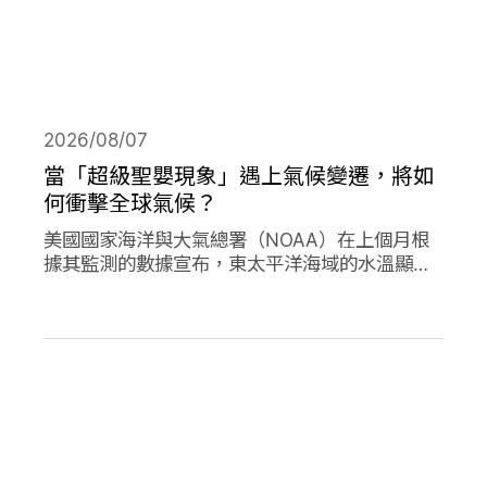
2026/08/07
當「超級聖嬰現象」遇上氣候變遷，將如
何衝擊全球氣候？
美國國家海洋與大氣總署（NOAA）在上個月根
據其監測的數據宣布，東太平洋海域的水溫顯著
高於平均水準，今年的「聖嬰現象」正式形成。
並且預測有六成以上的機會，會在今年冬天時迎
來更高水溫的「超級聖嬰現象」，屆時有可能打
破歷史上最強烈的聖嬰現象，再加上氣候變遷的
趨勢，這兩者的加成預期會對全球的氣候帶來劇
烈影響。