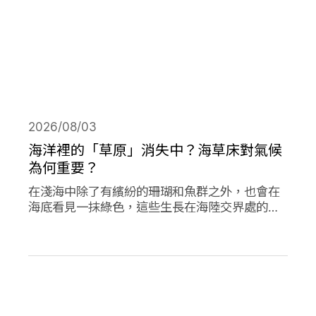
2026/08/03
海洋裡的「草原」消失中？海草床對氣候
為何重要？
在淺海中除了有繽紛的珊瑚和魚群之外，也會在
海底看見一抹綠色，這些生長在海陸交界處的植
物是海草，他們在海洋生態系中或許不起眼，卻
對於減碳、海洋生態甚至你我的生活都有著極高
的重要性。