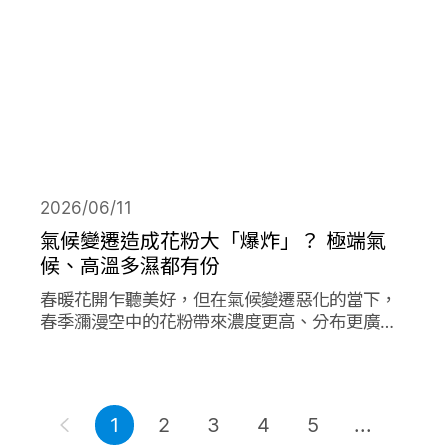
2026/06/11
氣候變遷造成花粉大「爆炸」？ 極端氣
候、高溫多濕都有份
春暖花開乍聽美好，但在氣候變遷惡化的當下，
春季瀰漫空中的花粉帶來濃度更高、分布更廣、
數量更多的過敏原，在其他同樣由氣候變遷造成
的各項因子作用下，放大作用成倍加劇了花粉期
間過敏人的惡夢。
1
2
3
4
5
...