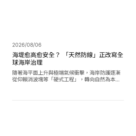
2026/08/06
海堤愈高愈安全？ 「天然防線」正改寫全
球海岸治理
隨著海平面上升與極端氣候衝擊，海岸防護逐漸
從仰賴消波塊等「硬式工程」，轉向自然為本的
解方。從紅樹林、珊瑚礁、鹽沼、海草床到沙
灘，這些生態系本身就具備減災、防洪的能力，
成為守護海岸的「天然防線」。