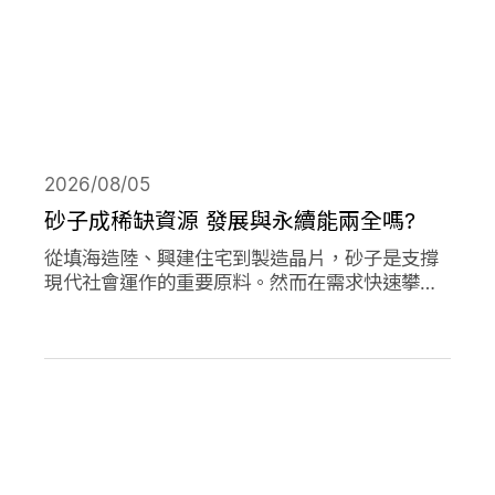
2026/08/05
砂子成稀缺資源 發展與永續能兩全嗎?
從填海造陸、興建住宅到製造晶片，砂子是支撐
現代社會運作的重要原料。然而在需求快速攀升
下，全球正面臨砂石供應短缺與生態破壞的雙重
危機。當開發、氣候調適與生物多樣性保護彼此
競逐有限的砂資源，人類又該如何在發展與永續
之間取得平衡？