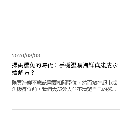
2026/08/03
掃碼選魚的時代：手機選購海鮮真能成永
續解方？
購買海鮮不應該需要相關學位，然而站在超市或
魚販攤位前，我們大部分人並不清楚自己的選擇
對海洋是否有益。兩款在歐洲新推出的應用程式
旨在改變此現狀，讓購買永續海鮮更為容易。