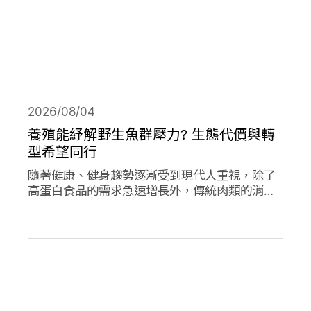
2026/08/04
養殖能紓解野生魚群壓力? 生態代價與轉
型希望同行
隨著健康、健身趨勢逐漸受到現代人重視，除了
高蛋白食品的需求急速增長外，傳統肉類的消費
量也創下新高；作為優質蛋白，海產魚類的消費
量的人均消費量更是將持續上升。然而，濫捕濫
漁早已不是新聞，面對需求的攀升，養殖魚類正
從輔助位轉向「C位」，這除了帶來更多機會，
也讓更多問題浮上檯面。養殖魚業會是人類和環
境的救世主嗎?