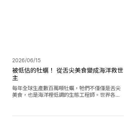
2026/06/15
被低估的牡蠣！ 從舌尖美食變成海洋救世
主
每年全球生產數百萬噸牡蠣，牠們不僅僅是舌尖
美食，也是海洋裡低調的生態工程師。世界各地
正掀起「牡蠣革命」，透過牡蠣的自然行為促進
環境永續，像是英國大規模復育牡蠣、法國把牡
蠣殼做成低碳建材、台灣則將牡蠣殼轉為機能纖
維。