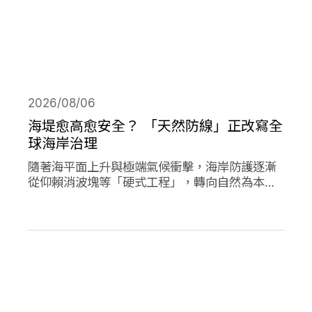
2026/08/06
海堤愈高愈安全？ 「天然防線」正改寫全
球海岸治理
隨著海平面上升與極端氣候衝擊，海岸防護逐漸
從仰賴消波塊等「硬式工程」，轉向自然為本的
解方。從紅樹林、珊瑚礁、鹽沼、海草床到沙
灘，這些生態系本身就具備減災、防洪的能力，
成為守護海岸的「天然防線」。