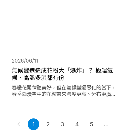
2026/06/11
氣候變遷造成花粉大「爆炸」？ 極端氣
候、高溫多濕都有份
春暖花開乍聽美好，但在氣候變遷惡化的當下，
春季瀰漫空中的花粉帶來濃度更高、分布更廣、
數量更多的過敏原，在其他同樣由氣候變遷造成
的各項因子作用下，放大作用成倍加劇了花粉期
間過敏人的惡夢。
1
2
3
4
5
...