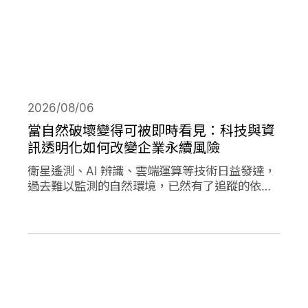
2026/08/06
當自然破壞變得可被即時看見：科技與資
訊透明化如何改變企業永續風險
衛星遙測、AI 辨識、雲端運算等技術日益發達，
過去難以監測的自然環境，已然有了追蹤的依
據，加上社群媒體的快速傳播，企業決策對環境
的影響日趨透明，成為影響市值的重要因素。