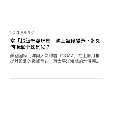
2026/08/07
當「超級聖嬰現象」遇上氣候變遷，將如
何衝擊全球氣候？
美國國家海洋與大氣總署（NOAA）在上個月根
據其監測的數據宣布，東太平洋海域的水溫顯著
高於平均水準，今年的「聖嬰現象」正式形成。
並且預測有六成以上的機會，會在今年冬天時迎
來更高水溫的「超級聖嬰現象」，屆時有可能打
破歷史上最強烈的聖嬰現象，再加上氣候變遷的
趨勢，這兩者的加成預期會對全球的氣候帶來劇
烈影響。