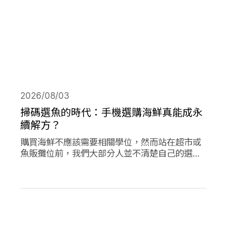
2026/08/03
掃碼選魚的時代：手機選購海鮮真能成永
續解方？
購買海鮮不應該需要相關學位，然而站在超市或
魚販攤位前，我們大部分人並不清楚自己的選擇
對海洋是否有益。兩款在歐洲新推出的應用程式
旨在改變此現狀，讓購買永續海鮮更為容易。