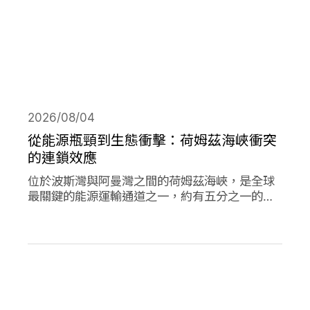
2026/08/04
從能源瓶頸到生態衝擊：荷姆茲海峽衝突
的連鎖效應
位於波斯灣與阿曼灣之間的荷姆茲海峽，是全球
最關鍵的能源運輸通道之一，約有五分之一的石
油需經由此處輸往世界各地，使其成為典型的能
源瓶頸（chokepoint）。當航行順暢時，這條海
峽支撐著全球經濟與能源市場的穩定運作；然
而，今年緊張局勢出現後，除衝擊石油供應與價
格，也引發一連串環境風險。