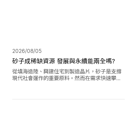
2026/08/05
砂子成稀缺資源 發展與永續能兩全嗎?
從填海造陸、興建住宅到製造晶片，砂子是支撐
現代社會運作的重要原料。然而在需求快速攀升
下，全球正面臨砂石供應短缺與生態破壞的雙重
危機。當開發、氣候調適與生物多樣性保護彼此
競逐有限的砂資源，人類又該如何在發展與永續
之間取得平衡？