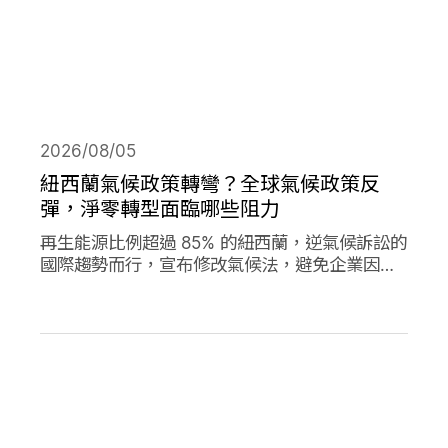
2026/08/05
紐西蘭氣候政策轉彎？全球氣候政策反
彈，淨零轉型面臨哪些阻力
再生能源比例超過 85% 的紐西蘭，逆氣候訴訟的
國際趨勢而行，宣布修改氣候法，避免企業因溫
室氣體排放遭起訴，影響經濟發展。同時，德國
與加拿大的氣候政策也大轉彎，在氣候口號與經
濟發展之間，各國是否能找到兩全其美的方式？