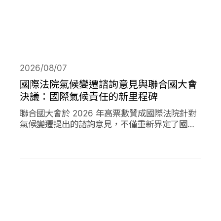
2026/08/07
國際法院氣候變遷諮詢意見與聯合國大會
決議：國際氣候責任的新里程碑
聯合國大會於 2026 年高票數贊成國際法院針對
氣候變遷提出的諮詢意見，不僅重新界定了國際
法下國家對於氣候變遷的義務，透過通過決議的
方式，進一步強化了國家對於氣候變遷下國家法
律責任的承諾。