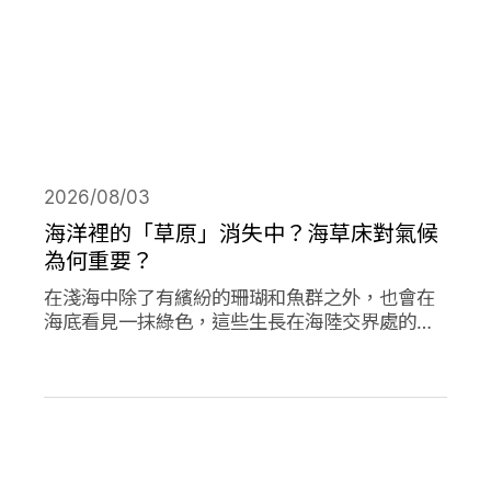
2026/08/03
海洋裡的「草原」消失中？海草床對氣候
為何重要？
在淺海中除了有繽紛的珊瑚和魚群之外，也會在
海底看見一抹綠色，這些生長在海陸交界處的植
物是海草，他們在海洋生態系中或許不起眼，卻
對於減碳、海洋生態甚至你我的生活都有著極高
的重要性。