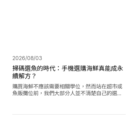
2026/08/03
掃碼選魚的時代：手機選購海鮮真能成永
續解方？
購買海鮮不應該需要相關學位，然而站在超市或
魚販攤位前，我們大部分人並不清楚自己的選擇
對海洋是否有益。兩款在歐洲新推出的應用程式
旨在改變此現狀，讓購買永續海鮮更為容易。