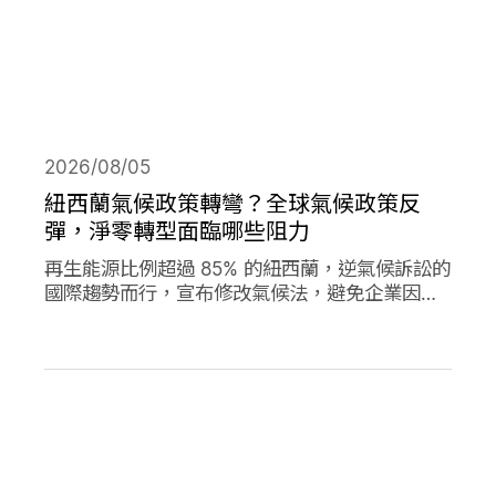
2026/08/05
紐西蘭氣候政策轉彎？全球氣候政策反
彈，淨零轉型面臨哪些阻力
再生能源比例超過 85% 的紐西蘭，逆氣候訴訟的
國際趨勢而行，宣布修改氣候法，避免企業因溫
室氣體排放遭起訴，影響經濟發展。同時，德國
與加拿大的氣候政策也大轉彎，在氣候口號與經
濟發展之間，各國是否能找到兩全其美的方式？