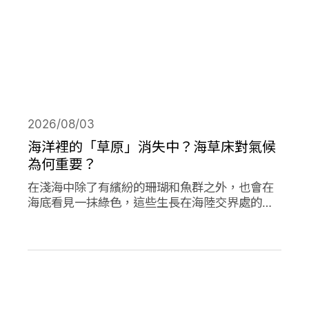
2026/08/03
海洋裡的「草原」消失中？海草床對氣候
為何重要？
在淺海中除了有繽紛的珊瑚和魚群之外，也會在
海底看見一抹綠色，這些生長在海陸交界處的植
物是海草，他們在海洋生態系中或許不起眼，卻
對於減碳、海洋生態甚至你我的生活都有著極高
的重要性。