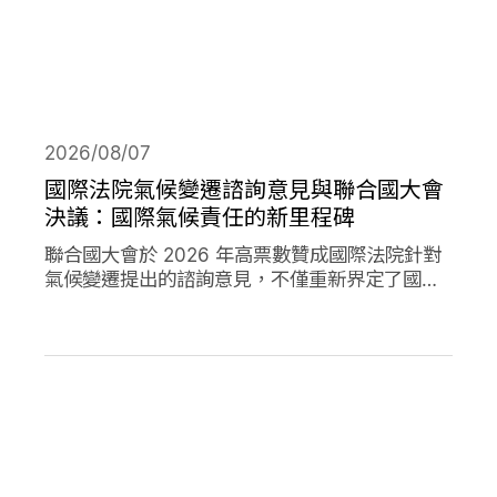
2026/08/07
國際法院氣候變遷諮詢意見與聯合國大會
決議：國際氣候責任的新里程碑
聯合國大會於 2026 年高票數贊成國際法院針對
氣候變遷提出的諮詢意見，不僅重新界定了國際
法下國家對於氣候變遷的義務，透過通過決議的
方式，進一步強化了國家對於氣候變遷下國家法
律責任的承諾。