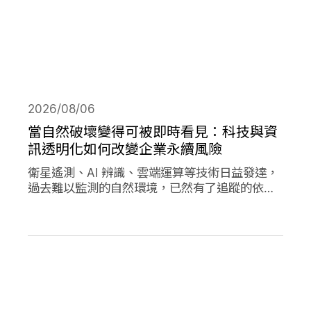
2026/08/06
當自然破壞變得可被即時看見：科技與資
訊透明化如何改變企業永續風險
衛星遙測、AI 辨識、雲端運算等技術日益發達，
過去難以監測的自然環境，已然有了追蹤的依
據，加上社群媒體的快速傳播，企業決策對環境
的影響日趨透明，成為影響市值的重要因素。