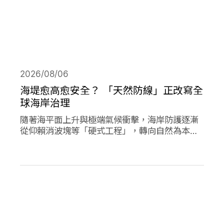
2026/08/06
海堤愈高愈安全？ 「天然防線」正改寫全
球海岸治理
隨著海平面上升與極端氣候衝擊，海岸防護逐漸
從仰賴消波塊等「硬式工程」，轉向自然為本的
解方。從紅樹林、珊瑚礁、鹽沼、海草床到沙
灘，這些生態系本身就具備減災、防洪的能力，
成為守護海岸的「天然防線」。