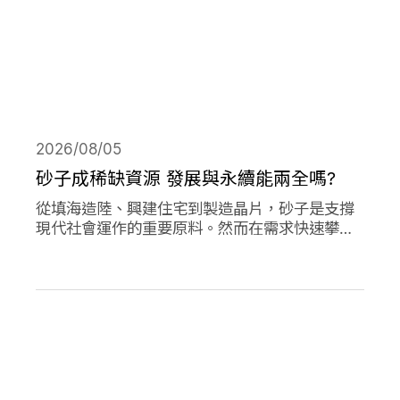
2026/08/05
砂子成稀缺資源 發展與永續能兩全嗎?
從填海造陸、興建住宅到製造晶片，砂子是支撐
現代社會運作的重要原料。然而在需求快速攀升
下，全球正面臨砂石供應短缺與生態破壞的雙重
危機。當開發、氣候調適與生物多樣性保護彼此
競逐有限的砂資源，人類又該如何在發展與永續
之間取得平衡？