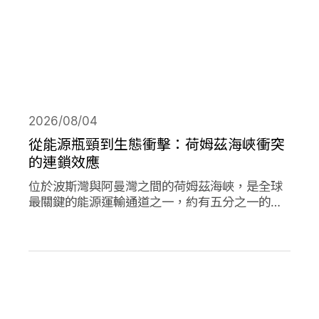
2026/08/04
從能源瓶頸到生態衝擊：荷姆茲海峽衝突
的連鎖效應
位於波斯灣與阿曼灣之間的荷姆茲海峽，是全球
最關鍵的能源運輸通道之一，約有五分之一的石
油需經由此處輸往世界各地，使其成為典型的能
源瓶頸（chokepoint）。當航行順暢時，這條海
峽支撐著全球經濟與能源市場的穩定運作；然
而，今年緊張局勢出現後，除衝擊石油供應與價
格，也引發一連串環境風險。