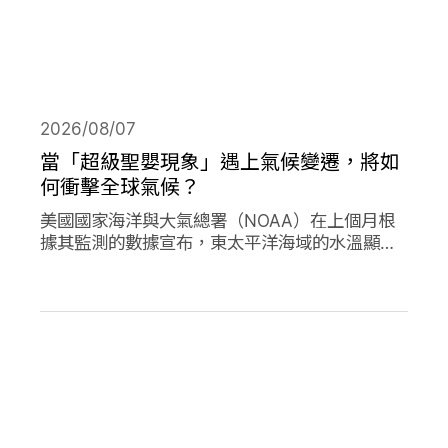
2026/08/07
當「超級聖嬰現象」遇上氣候變遷，將如
何衝擊全球氣候？
美國國家海洋與大氣總署（NOAA）在上個月根
據其監測的數據宣布，東太平洋海域的水溫顯著
高於平均水準，今年的「聖嬰現象」正式形成。
並且預測有六成以上的機會，會在今年冬天時迎
來更高水溫的「超級聖嬰現象」，屆時有可能打
破歷史上最強烈的聖嬰現象，再加上氣候變遷的
趨勢，這兩者的加成預期會對全球的氣候帶來劇
烈影響。