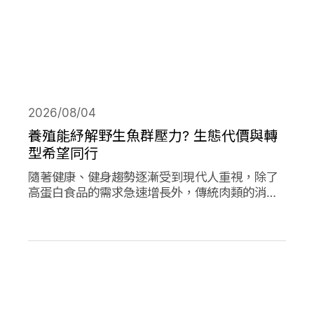
2026/08/04
養殖能紓解野生魚群壓力? 生態代價與轉
型希望同行
隨著健康、健身趨勢逐漸受到現代人重視，除了
高蛋白食品的需求急速增長外，傳統肉類的消費
量也創下新高；作為優質蛋白，海產魚類的消費
量的人均消費量更是將持續上升。然而，濫捕濫
漁早已不是新聞，面對需求的攀升，養殖魚類正
從輔助位轉向「C位」，這除了帶來更多機會，
也讓更多問題浮上檯面。養殖魚業會是人類和環
境的救世主嗎?