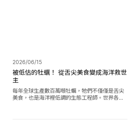
2026/06/15
被低估的牡蠣！ 從舌尖美食變成海洋救世
主
每年全球生產數百萬噸牡蠣，牠們不僅僅是舌尖
美食，也是海洋裡低調的生態工程師。世界各地
正掀起「牡蠣革命」，透過牡蠣的自然行為促進
環境永續，像是英國大規模復育牡蠣、法國把牡
蠣殼做成低碳建材、台灣則將牡蠣殼轉為機能纖
維。