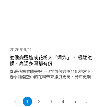
2026/06/11
氣候變遷造成花粉大「爆炸」？ 極端氣
候、高溫多濕都有份
春暖花開乍聽美好，但在氣候變遷惡化的當下，
春季瀰漫空中的花粉帶來濃度更高、分布更廣、
數量更多的過敏原，在其他同樣由氣候變遷造成
的各項因子作用下，放大作用成倍加劇了花粉期
間過敏人的惡夢。
1
2
3
4
5
...