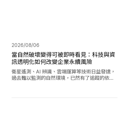
2026/08/06
當自然破壞變得可被即時看見：科技與資
訊透明化如何改變企業永續風險
衛星遙測、AI 辨識、雲端運算等技術日益發達，
過去難以監測的自然環境，已然有了追蹤的依
據，加上社群媒體的快速傳播，企業決策對環境
的影響日趨透明，成為影響市值的重要因素。