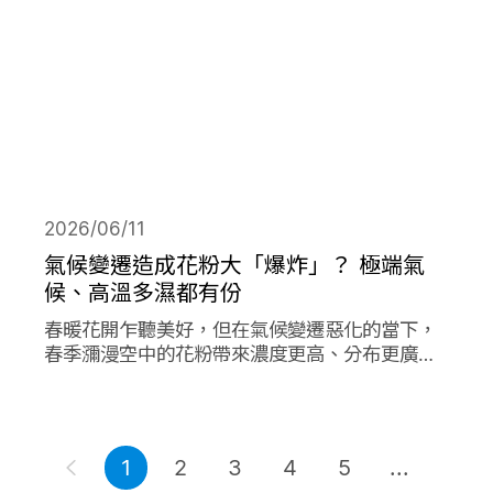
2026/06/11
氣候變遷造成花粉大「爆炸」？ 極端氣
候、高溫多濕都有份
春暖花開乍聽美好，但在氣候變遷惡化的當下，
春季瀰漫空中的花粉帶來濃度更高、分布更廣、
數量更多的過敏原，在其他同樣由氣候變遷造成
的各項因子作用下，放大作用成倍加劇了花粉期
間過敏人的惡夢。
1
2
3
4
5
...