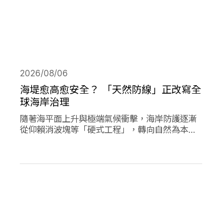
2026/08/06
海堤愈高愈安全？ 「天然防線」正改寫全
球海岸治理
隨著海平面上升與極端氣候衝擊，海岸防護逐漸
從仰賴消波塊等「硬式工程」，轉向自然為本的
解方。從紅樹林、珊瑚礁、鹽沼、海草床到沙
灘，這些生態系本身就具備減災、防洪的能力，
成為守護海岸的「天然防線」。