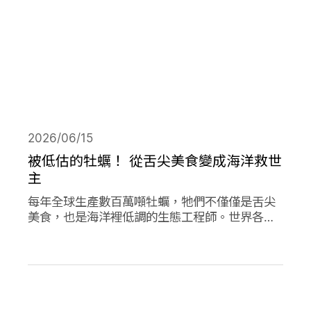
2026/06/15
被低估的牡蠣！ 從舌尖美食變成海洋救世
主
每年全球生產數百萬噸牡蠣，牠們不僅僅是舌尖
美食，也是海洋裡低調的生態工程師。世界各地
正掀起「牡蠣革命」，透過牡蠣的自然行為促進
環境永續，像是英國大規模復育牡蠣、法國把牡
蠣殼做成低碳建材、台灣則將牡蠣殼轉為機能纖
維。