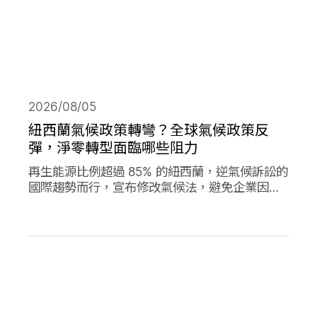
2026/08/05
紐西蘭氣候政策轉彎？全球氣候政策反
彈，淨零轉型面臨哪些阻力
再生能源比例超過 85% 的紐西蘭，逆氣候訴訟的
國際趨勢而行，宣布修改氣候法，避免企業因溫
室氣體排放遭起訴，影響經濟發展。同時，德國
與加拿大的氣候政策也大轉彎，在氣候口號與經
濟發展之間，各國是否能找到兩全其美的方式？