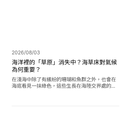
2026/08/03
海洋裡的「草原」消失中？海草床對氣候
為何重要？
在淺海中除了有繽紛的珊瑚和魚群之外，也會在
海底看見一抹綠色，這些生長在海陸交界處的植
物是海草，他們在海洋生態系中或許不起眼，卻
對於減碳、海洋生態甚至你我的生活都有著極高
的重要性。