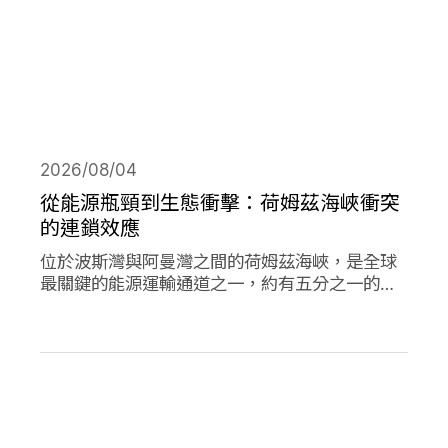
2026/08/04
從能源瓶頸到生態衝擊：荷姆茲海峽衝突
的連鎖效應
位於波斯灣與阿曼灣之間的荷姆茲海峽，是全球
最關鍵的能源運輸通道之一，約有五分之一的石
油需經由此處輸往世界各地，使其成為典型的能
源瓶頸（chokepoint）。當航行順暢時，這條海
峽支撐著全球經濟與能源市場的穩定運作；然
而，今年緊張局勢出現後，除衝擊石油供應與價
格，也引發一連串環境風險。