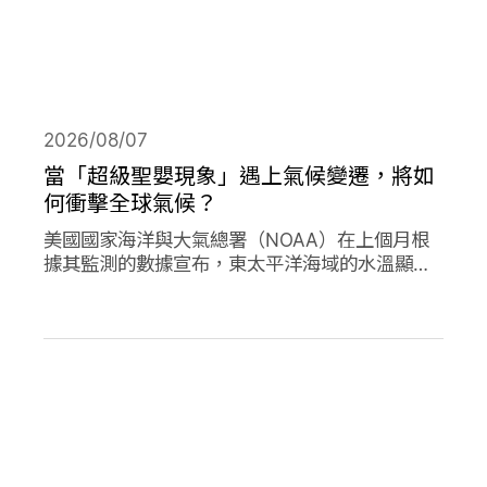
2026/08/07
當「超級聖嬰現象」遇上氣候變遷，將如
何衝擊全球氣候？
美國國家海洋與大氣總署（NOAA）在上個月根
據其監測的數據宣布，東太平洋海域的水溫顯著
高於平均水準，今年的「聖嬰現象」正式形成。
並且預測有六成以上的機會，會在今年冬天時迎
來更高水溫的「超級聖嬰現象」，屆時有可能打
破歷史上最強烈的聖嬰現象，再加上氣候變遷的
趨勢，這兩者的加成預期會對全球的氣候帶來劇
烈影響。