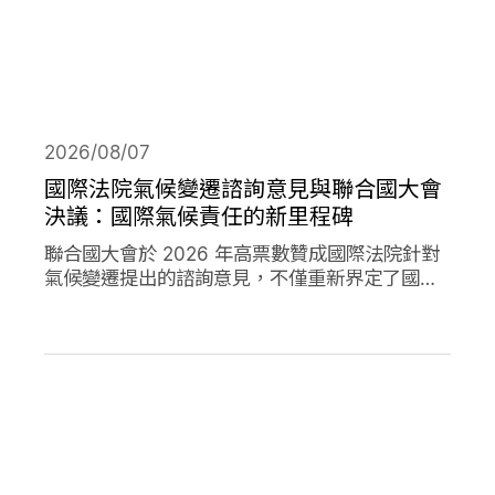
2026/08/07
國際法院氣候變遷諮詢意見與聯合國大會
決議：國際氣候責任的新里程碑
聯合國大會於 2026 年高票數贊成國際法院針對
氣候變遷提出的諮詢意見，不僅重新界定了國際
法下國家對於氣候變遷的義務，透過通過決議的
方式，進一步強化了國家對於氣候變遷下國家法
律責任的承諾。