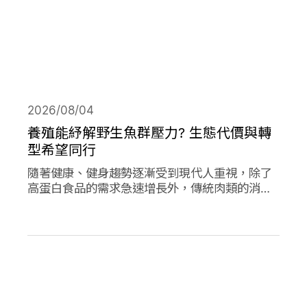
2026/08/04
養殖能紓解野生魚群壓力? 生態代價與轉
型希望同行
隨著健康、健身趨勢逐漸受到現代人重視，除了
高蛋白食品的需求急速增長外，傳統肉類的消費
量也創下新高；作為優質蛋白，海產魚類的消費
量的人均消費量更是將持續上升。然而，濫捕濫
漁早已不是新聞，面對需求的攀升，養殖魚類正
從輔助位轉向「C位」，這除了帶來更多機會，
也讓更多問題浮上檯面。養殖魚業會是人類和環
境的救世主嗎?