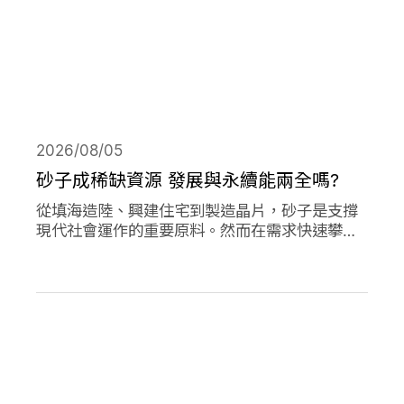
2026/08/05
砂子成稀缺資源 發展與永續能兩全嗎?
從填海造陸、興建住宅到製造晶片，砂子是支撐
現代社會運作的重要原料。然而在需求快速攀升
下，全球正面臨砂石供應短缺與生態破壞的雙重
危機。當開發、氣候調適與生物多樣性保護彼此
競逐有限的砂資源，人類又該如何在發展與永續
之間取得平衡？