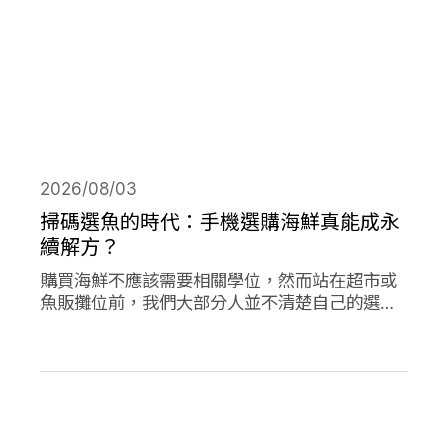
2026/08/03
掃碼選魚的時代：手機選購海鮮真能成永
續解方？
購買海鮮不應該需要相關學位，然而站在超市或
魚販攤位前，我們大部分人並不清楚自己的選擇
對海洋是否有益。兩款在歐洲新推出的應用程式
旨在改變此現狀，讓購買永續海鮮更為容易。