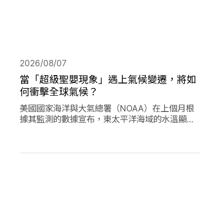
2026/08/07
當「超級聖嬰現象」遇上氣候變遷，將如
何衝擊全球氣候？
美國國家海洋與大氣總署（NOAA）在上個月根
據其監測的數據宣布，東太平洋海域的水溫顯著
高於平均水準，今年的「聖嬰現象」正式形成。
並且預測有六成以上的機會，會在今年冬天時迎
來更高水溫的「超級聖嬰現象」，屆時有可能打
破歷史上最強烈的聖嬰現象，再加上氣候變遷的
趨勢，這兩者的加成預期會對全球的氣候帶來劇
烈影響。