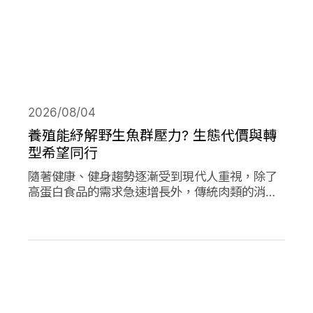
2026/08/04
養殖能紓解野生魚群壓力? 生態代價與轉
型希望同行
隨著健康、健身趨勢逐漸受到現代人重視，除了
高蛋白食品的需求急速增長外，傳統肉類的消費
量也創下新高；作為優質蛋白，海產魚類的消費
量的人均消費量更是將持續上升。然而，濫捕濫
漁早已不是新聞，面對需求的攀升，養殖魚類正
從輔助位轉向「C位」，這除了帶來更多機會，
也讓更多問題浮上檯面。養殖魚業會是人類和環
境的救世主嗎?