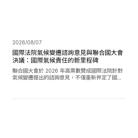
2026/08/07
國際法院氣候變遷諮詢意見與聯合國大會
決議：國際氣候責任的新里程碑
聯合國大會於 2026 年高票數贊成國際法院針對
氣候變遷提出的諮詢意見，不僅重新界定了國際
法下國家對於氣候變遷的義務，透過通過決議的
方式，進一步強化了國家對於氣候變遷下國家法
律責任的承諾。