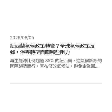
2026/08/05
紐西蘭氣候政策轉彎？全球氣候政策反
彈，淨零轉型面臨哪些阻力
再生能源比例超過 85% 的紐西蘭，逆氣候訴訟的
國際趨勢而行，宣布修改氣候法，避免企業因溫
室氣體排放遭起訴，影響經濟發展。同時，德國
與加拿大的氣候政策也大轉彎，在氣候口號與經
濟發展之間，各國是否能找到兩全其美的方式？