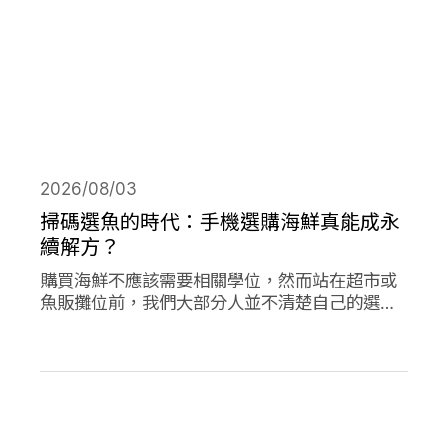
2026/08/03
掃碼選魚的時代：手機選購海鮮真能成永
續解方？
購買海鮮不應該需要相關學位，然而站在超市或
魚販攤位前，我們大部分人並不清楚自己的選擇
對海洋是否有益。兩款在歐洲新推出的應用程式
旨在改變此現狀，讓購買永續海鮮更為容易。