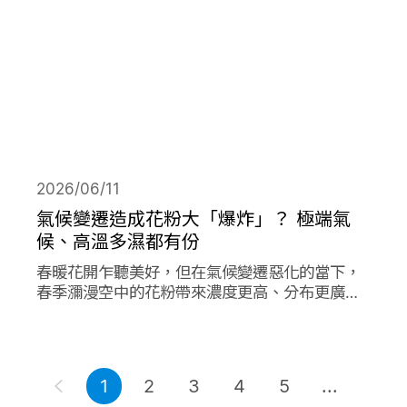
2026/06/11
氣候變遷造成花粉大「爆炸」？ 極端氣
候、高溫多濕都有份
春暖花開乍聽美好，但在氣候變遷惡化的當下，
春季瀰漫空中的花粉帶來濃度更高、分布更廣、
數量更多的過敏原，在其他同樣由氣候變遷造成
的各項因子作用下，放大作用成倍加劇了花粉期
間過敏人的惡夢。
1
2
3
4
5
...