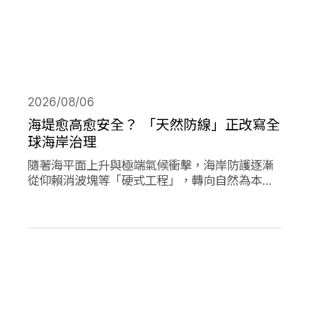
2026/08/06
海堤愈高愈安全？ 「天然防線」正改寫全
球海岸治理
隨著海平面上升與極端氣候衝擊，海岸防護逐漸
從仰賴消波塊等「硬式工程」，轉向自然為本的
解方。從紅樹林、珊瑚礁、鹽沼、海草床到沙
灘，這些生態系本身就具備減災、防洪的能力，
成為守護海岸的「天然防線」。