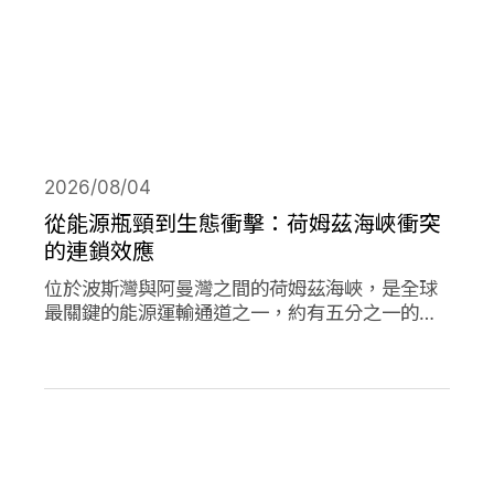
2026/08/04
從能源瓶頸到生態衝擊：荷姆茲海峽衝突
的連鎖效應
位於波斯灣與阿曼灣之間的荷姆茲海峽，是全球
最關鍵的能源運輸通道之一，約有五分之一的石
油需經由此處輸往世界各地，使其成為典型的能
源瓶頸（chokepoint）。當航行順暢時，這條海
峽支撐著全球經濟與能源市場的穩定運作；然
而，今年緊張局勢出現後，除衝擊石油供應與價
格，也引發一連串環境風險。