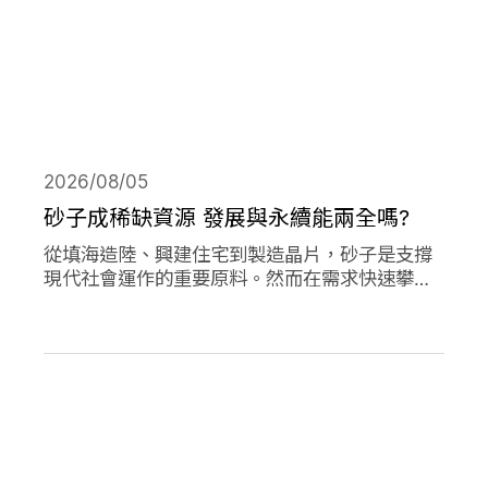
2026/08/05
砂子成稀缺資源 發展與永續能兩全嗎?
從填海造陸、興建住宅到製造晶片，砂子是支撐
現代社會運作的重要原料。然而在需求快速攀升
下，全球正面臨砂石供應短缺與生態破壞的雙重
危機。當開發、氣候調適與生物多樣性保護彼此
競逐有限的砂資源，人類又該如何在發展與永續
之間取得平衡？