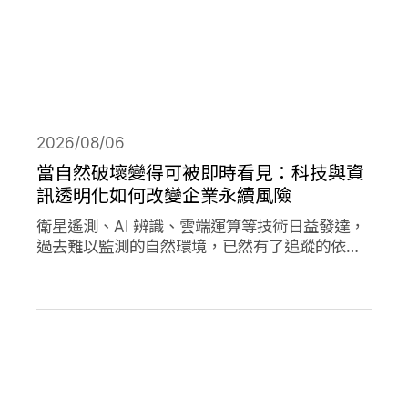
2026/08/06
當自然破壞變得可被即時看見：科技與資
訊透明化如何改變企業永續風險
衛星遙測、AI 辨識、雲端運算等技術日益發達，
過去難以監測的自然環境，已然有了追蹤的依
據，加上社群媒體的快速傳播，企業決策對環境
的影響日趨透明，成為影響市值的重要因素。