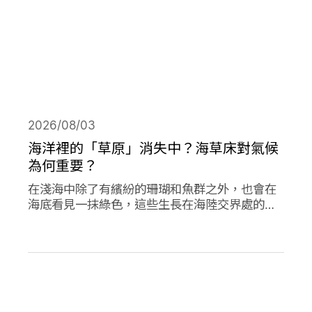
2026/08/03
海洋裡的「草原」消失中？海草床對氣候
為何重要？
在淺海中除了有繽紛的珊瑚和魚群之外，也會在
海底看見一抹綠色，這些生長在海陸交界處的植
物是海草，他們在海洋生態系中或許不起眼，卻
對於減碳、海洋生態甚至你我的生活都有著極高
的重要性。