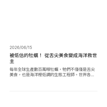
2026/06/15
被低估的牡蠣！ 從舌尖美食變成海洋救世
主
每年全球生產數百萬噸牡蠣，牠們不僅僅是舌尖
美食，也是海洋裡低調的生態工程師。世界各地
正掀起「牡蠣革命」，透過牡蠣的自然行為促進
環境永續，像是英國大規模復育牡蠣、法國把牡
蠣殼做成低碳建材、台灣則將牡蠣殼轉為機能纖
維。