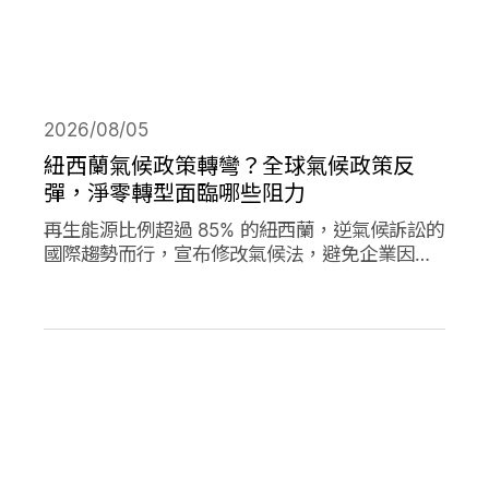
2026/08/05
紐西蘭氣候政策轉彎？全球氣候政策反
彈，淨零轉型面臨哪些阻力
再生能源比例超過 85% 的紐西蘭，逆氣候訴訟的
國際趨勢而行，宣布修改氣候法，避免企業因溫
室氣體排放遭起訴，影響經濟發展。同時，德國
與加拿大的氣候政策也大轉彎，在氣候口號與經
濟發展之間，各國是否能找到兩全其美的方式？