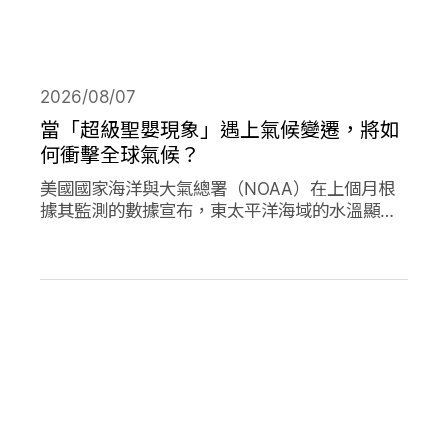
2026/08/07
當「超級聖嬰現象」遇上氣候變遷，將如
何衝擊全球氣候？
美國國家海洋與大氣總署（NOAA）在上個月根
據其監測的數據宣布，東太平洋海域的水溫顯著
高於平均水準，今年的「聖嬰現象」正式形成。
並且預測有六成以上的機會，會在今年冬天時迎
來更高水溫的「超級聖嬰現象」，屆時有可能打
破歷史上最強烈的聖嬰現象，再加上氣候變遷的
趨勢，這兩者的加成預期會對全球的氣候帶來劇
烈影響。