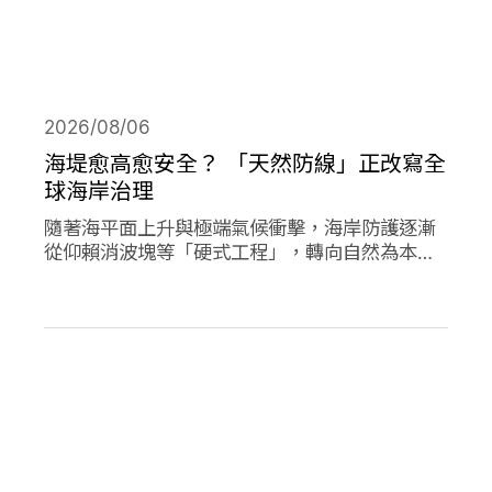
2026/08/06
海堤愈高愈安全？ 「天然防線」正改寫全
球海岸治理
隨著海平面上升與極端氣候衝擊，海岸防護逐漸
從仰賴消波塊等「硬式工程」，轉向自然為本的
解方。從紅樹林、珊瑚礁、鹽沼、海草床到沙
灘，這些生態系本身就具備減災、防洪的能力，
成為守護海岸的「天然防線」。