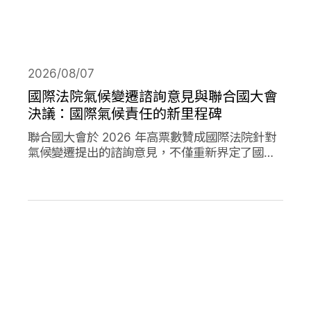
2026/08/07
國際法院氣候變遷諮詢意見與聯合國大會
決議：國際氣候責任的新里程碑
聯合國大會於 2026 年高票數贊成國際法院針對
氣候變遷提出的諮詢意見，不僅重新界定了國際
法下國家對於氣候變遷的義務，透過通過決議的
方式，進一步強化了國家對於氣候變遷下國家法
律責任的承諾。