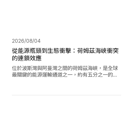
2026/08/04
從能源瓶頸到生態衝擊：荷姆茲海峽衝突
的連鎖效應
位於波斯灣與阿曼灣之間的荷姆茲海峽，是全球
最關鍵的能源運輸通道之一，約有五分之一的石
油需經由此處輸往世界各地，使其成為典型的能
源瓶頸（chokepoint）。當航行順暢時，這條海
峽支撐著全球經濟與能源市場的穩定運作；然
而，今年緊張局勢出現後，除衝擊石油供應與價
格，也引發一連串環境風險。