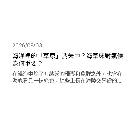
2026/08/03
海洋裡的「草原」消失中？海草床對氣候
為何重要？
在淺海中除了有繽紛的珊瑚和魚群之外，也會在
海底看見一抹綠色，這些生長在海陸交界處的植
物是海草，他們在海洋生態系中或許不起眼，卻
對於減碳、海洋生態甚至你我的生活都有著極高
的重要性。