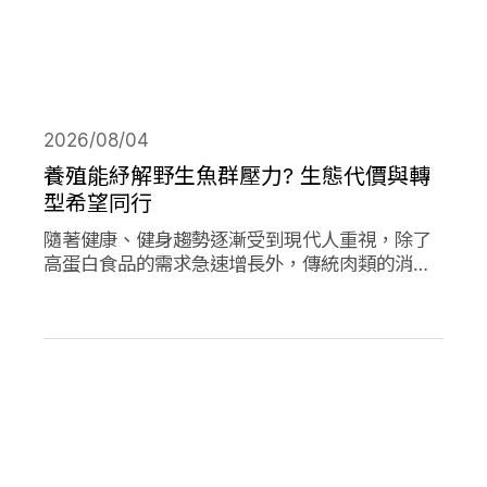
2026/08/04
養殖能紓解野生魚群壓力? 生態代價與轉
型希望同行
隨著健康、健身趨勢逐漸受到現代人重視，除了
高蛋白食品的需求急速增長外，傳統肉類的消費
量也創下新高；作為優質蛋白，海產魚類的消費
量的人均消費量更是將持續上升。然而，濫捕濫
漁早已不是新聞，面對需求的攀升，養殖魚類正
從輔助位轉向「C位」，這除了帶來更多機會，
也讓更多問題浮上檯面。養殖魚業會是人類和環
境的救世主嗎?