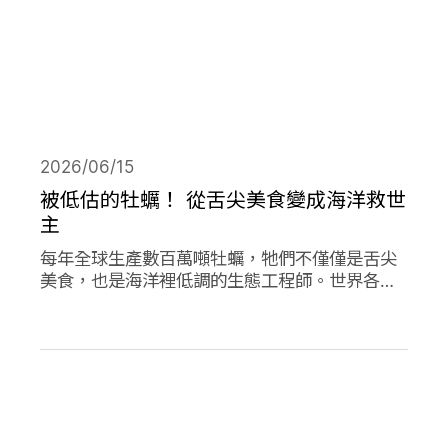
2026/06/15
被低估的牡蠣！ 從舌尖美食變成海洋救世
主
每年全球生產數百萬噸牡蠣，牠們不僅僅是舌尖
美食，也是海洋裡低調的生態工程師。世界各地
正掀起「牡蠣革命」，透過牡蠣的自然行為促進
環境永續，像是英國大規模復育牡蠣、法國把牡
蠣殼做成低碳建材、台灣則將牡蠣殼轉為機能纖
維。