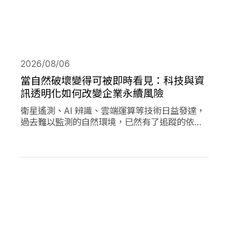
2026/08/06
當自然破壞變得可被即時看見：科技與資
訊透明化如何改變企業永續風險
衛星遙測、AI 辨識、雲端運算等技術日益發達，
過去難以監測的自然環境，已然有了追蹤的依
據，加上社群媒體的快速傳播，企業決策對環境
的影響日趨透明，成為影響市值的重要因素。