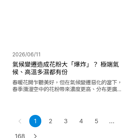
2026/06/11
氣候變遷造成花粉大「爆炸」？ 極端氣
候、高溫多濕都有份
春暖花開乍聽美好，但在氣候變遷惡化的當下，
春季瀰漫空中的花粉帶來濃度更高、分布更廣、
數量更多的過敏原，在其他同樣由氣候變遷造成
的各項因子作用下，放大作用成倍加劇了花粉期
間過敏人的惡夢。
1
2
3
4
5
...
168