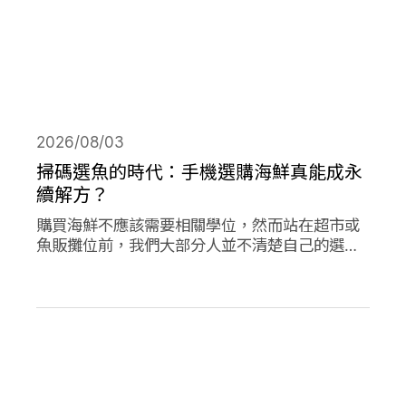
2026/08/03
掃碼選魚的時代：手機選購海鮮真能成永
續解方？
購買海鮮不應該需要相關學位，然而站在超市或
魚販攤位前，我們大部分人並不清楚自己的選擇
對海洋是否有益。兩款在歐洲新推出的應用程式
旨在改變此現狀，讓購買永續海鮮更為容易。