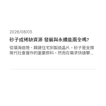
2026/08/05
砂子成稀缺資源 發展與永續能兩全嗎?
從填海造陸、興建住宅到製造晶片，砂子是支撐
現代社會運作的重要原料。然而在需求快速攀升
下，全球正面臨砂石供應短缺與生態破壞的雙重
危機。當開發、氣候調適與生物多樣性保護彼此
競逐有限的砂資源，人類又該如何在發展與永續
之間取得平衡？