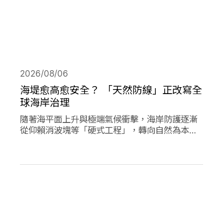
2026/08/06
海堤愈高愈安全？ 「天然防線」正改寫全
球海岸治理
隨著海平面上升與極端氣候衝擊，海岸防護逐漸
從仰賴消波塊等「硬式工程」，轉向自然為本的
解方。從紅樹林、珊瑚礁、鹽沼、海草床到沙
灘，這些生態系本身就具備減災、防洪的能力，
成為守護海岸的「天然防線」。