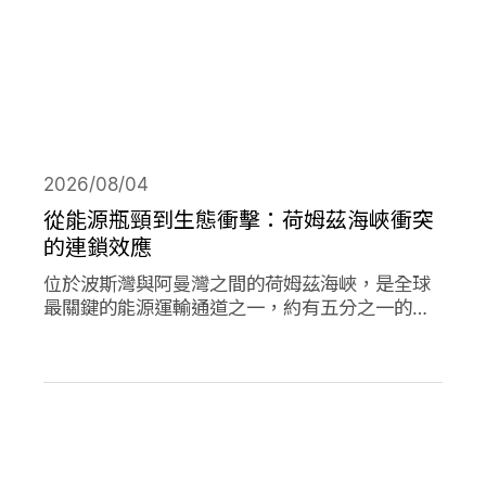
2026/08/04
從能源瓶頸到生態衝擊：荷姆茲海峽衝突
的連鎖效應
位於波斯灣與阿曼灣之間的荷姆茲海峽，是全球
最關鍵的能源運輸通道之一，約有五分之一的石
油需經由此處輸往世界各地，使其成為典型的能
源瓶頸（chokepoint）。當航行順暢時，這條海
峽支撐著全球經濟與能源市場的穩定運作；然
而，今年緊張局勢出現後，除衝擊石油供應與價
格，也引發一連串環境風險。