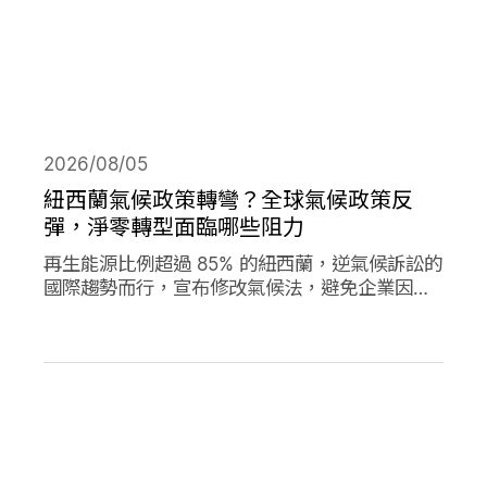
2026/08/05
紐西蘭氣候政策轉彎？全球氣候政策反
彈，淨零轉型面臨哪些阻力
再生能源比例超過 85% 的紐西蘭，逆氣候訴訟的
國際趨勢而行，宣布修改氣候法，避免企業因溫
室氣體排放遭起訴，影響經濟發展。同時，德國
與加拿大的氣候政策也大轉彎，在氣候口號與經
濟發展之間，各國是否能找到兩全其美的方式？