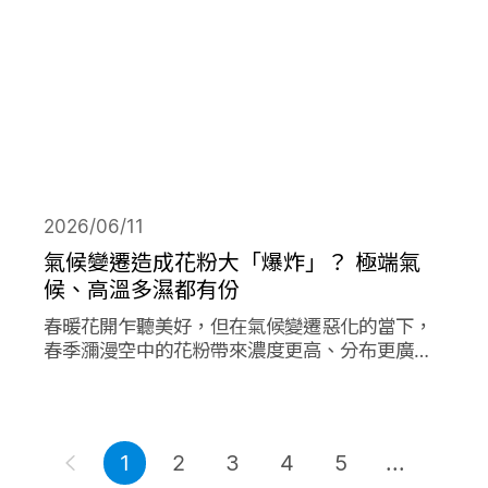
2026/06/11
氣候變遷造成花粉大「爆炸」？ 極端氣
候、高溫多濕都有份
春暖花開乍聽美好，但在氣候變遷惡化的當下，
春季瀰漫空中的花粉帶來濃度更高、分布更廣、
數量更多的過敏原，在其他同樣由氣候變遷造成
的各項因子作用下，放大作用成倍加劇了花粉期
間過敏人的惡夢。
1
2
3
4
5
...