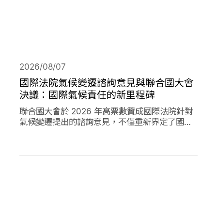
2026/08/07
國際法院氣候變遷諮詢意見與聯合國大會
決議：國際氣候責任的新里程碑
聯合國大會於 2026 年高票數贊成國際法院針對
氣候變遷提出的諮詢意見，不僅重新界定了國際
法下國家對於氣候變遷的義務，透過通過決議的
方式，進一步強化了國家對於氣候變遷下國家法
律責任的承諾。