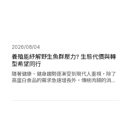
2026/08/04
養殖能紓解野生魚群壓力? 生態代價與轉
型希望同行
隨著健康、健身趨勢逐漸受到現代人重視，除了
高蛋白食品的需求急速增長外，傳統肉類的消費
量也創下新高；作為優質蛋白，海產魚類的消費
量的人均消費量更是將持續上升。然而，濫捕濫
漁早已不是新聞，面對需求的攀升，養殖魚類正
從輔助位轉向「C位」，這除了帶來更多機會，
也讓更多問題浮上檯面。養殖魚業會是人類和環
境的救世主嗎?