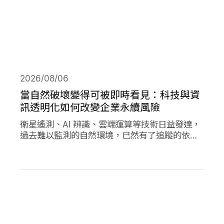
2026/08/06
當自然破壞變得可被即時看見：科技與資
訊透明化如何改變企業永續風險
衛星遙測、AI 辨識、雲端運算等技術日益發達，
過去難以監測的自然環境，已然有了追蹤的依
據，加上社群媒體的快速傳播，企業決策對環境
的影響日趨透明，成為影響市值的重要因素。