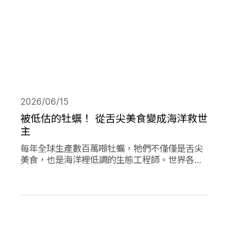
2026/06/15
被低估的牡蠣！ 從舌尖美食變成海洋救世
主
每年全球生產數百萬噸牡蠣，牠們不僅僅是舌尖
美食，也是海洋裡低調的生態工程師。世界各地
正掀起「牡蠣革命」，透過牡蠣的自然行為促進
環境永續，像是英國大規模復育牡蠣、法國把牡
蠣殼做成低碳建材、台灣則將牡蠣殼轉為機能纖
維。