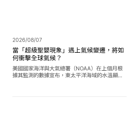
2026/08/07
當「超級聖嬰現象」遇上氣候變遷，將如
何衝擊全球氣候？
美國國家海洋與大氣總署（NOAA）在上個月根
據其監測的數據宣布，東太平洋海域的水溫顯著
高於平均水準，今年的「聖嬰現象」正式形成。
並且預測有六成以上的機會，會在今年冬天時迎
來更高水溫的「超級聖嬰現象」，屆時有可能打
破歷史上最強烈的聖嬰現象，再加上氣候變遷的
趨勢，這兩者的加成預期會對全球的氣候帶來劇
烈影響。