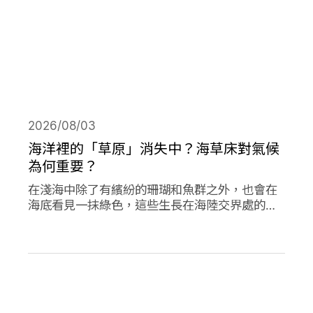
2026/08/03
海洋裡的「草原」消失中？海草床對氣候
為何重要？
在淺海中除了有繽紛的珊瑚和魚群之外，也會在
海底看見一抹綠色，這些生長在海陸交界處的植
物是海草，他們在海洋生態系中或許不起眼，卻
對於減碳、海洋生態甚至你我的生活都有著極高
的重要性。