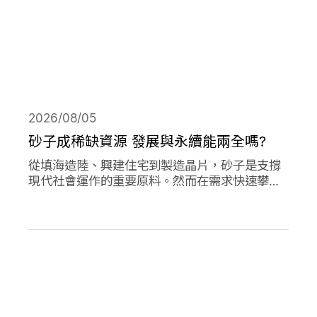
2026/08/05
砂子成稀缺資源 發展與永續能兩全嗎?
從填海造陸、興建住宅到製造晶片，砂子是支撐
現代社會運作的重要原料。然而在需求快速攀升
下，全球正面臨砂石供應短缺與生態破壞的雙重
危機。當開發、氣候調適與生物多樣性保護彼此
競逐有限的砂資源，人類又該如何在發展與永續
之間取得平衡？