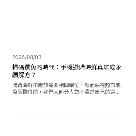
2026/08/03
掃碼選魚的時代：手機選購海鮮真能成永
續解方？
購買海鮮不應該需要相關學位，然而站在超市或
魚販攤位前，我們大部分人並不清楚自己的選擇
對海洋是否有益。兩款在歐洲新推出的應用程式
旨在改變此現狀，讓購買永續海鮮更為容易。