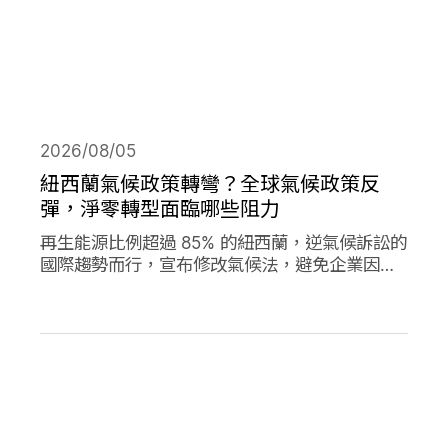
2026/08/05
紐西蘭氣候政策轉彎？全球氣候政策反
彈，淨零轉型面臨哪些阻力
再生能源比例超過 85% 的紐西蘭，逆氣候訴訟的
國際趨勢而行，宣布修改氣候法，避免企業因溫
室氣體排放遭起訴，影響經濟發展。同時，德國
與加拿大的氣候政策也大轉彎，在氣候口號與經
濟發展之間，各國是否能找到兩全其美的方式？