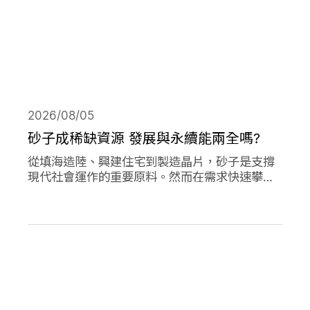
2026/08/05
砂子成稀缺資源 發展與永續能兩全嗎?
從填海造陸、興建住宅到製造晶片，砂子是支撐
現代社會運作的重要原料。然而在需求快速攀升
下，全球正面臨砂石供應短缺與生態破壞的雙重
危機。當開發、氣候調適與生物多樣性保護彼此
競逐有限的砂資源，人類又該如何在發展與永續
之間取得平衡？