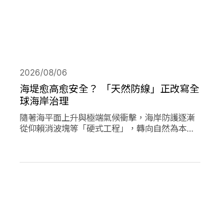
2026/08/06
海堤愈高愈安全？ 「天然防線」正改寫全
球海岸治理
隨著海平面上升與極端氣候衝擊，海岸防護逐漸
從仰賴消波塊等「硬式工程」，轉向自然為本的
解方。從紅樹林、珊瑚礁、鹽沼、海草床到沙
灘，這些生態系本身就具備減災、防洪的能力，
成為守護海岸的「天然防線」。