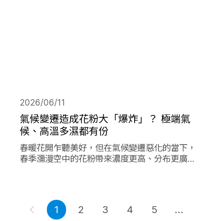
2026/06/11
氣候變遷造成花粉大「爆炸」？ 極端氣
候、高溫多濕都有份
春暖花開乍聽美好，但在氣候變遷惡化的當下，
春季瀰漫空中的花粉帶來濃度更高、分布更廣、
數量更多的過敏原，在其他同樣由氣候變遷造成
的各項因子作用下，放大作用成倍加劇了花粉期
間過敏人的惡夢。
1
2
3
4
5
...