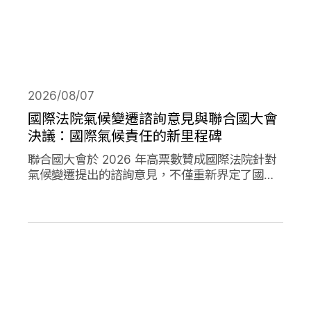
2026/08/07
國際法院氣候變遷諮詢意見與聯合國大會
決議：國際氣候責任的新里程碑
聯合國大會於 2026 年高票數贊成國際法院針對
氣候變遷提出的諮詢意見，不僅重新界定了國際
法下國家對於氣候變遷的義務，透過通過決議的
方式，進一步強化了國家對於氣候變遷下國家法
律責任的承諾。