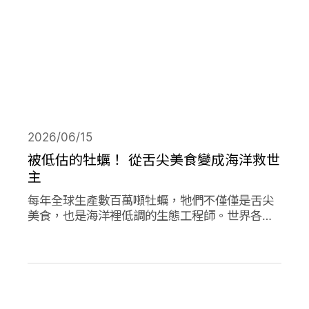
2026/06/15
被低估的牡蠣！ 從舌尖美食變成海洋救世
主
每年全球生產數百萬噸牡蠣，牠們不僅僅是舌尖
美食，也是海洋裡低調的生態工程師。世界各地
正掀起「牡蠣革命」，透過牡蠣的自然行為促進
環境永續，像是英國大規模復育牡蠣、法國把牡
蠣殼做成低碳建材、台灣則將牡蠣殼轉為機能纖
維。