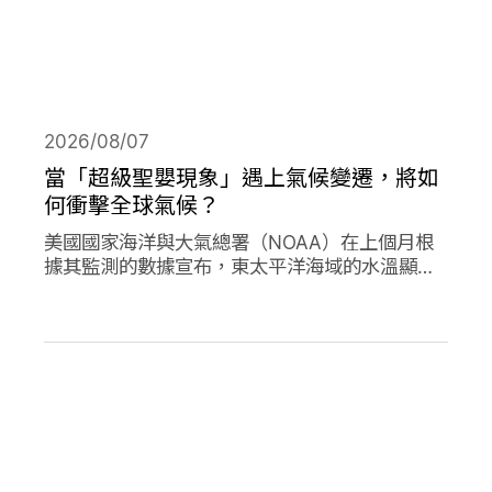
2026/08/07
當「超級聖嬰現象」遇上氣候變遷，將如
何衝擊全球氣候？
美國國家海洋與大氣總署（NOAA）在上個月根
據其監測的數據宣布，東太平洋海域的水溫顯著
高於平均水準，今年的「聖嬰現象」正式形成。
並且預測有六成以上的機會，會在今年冬天時迎
來更高水溫的「超級聖嬰現象」，屆時有可能打
破歷史上最強烈的聖嬰現象，再加上氣候變遷的
趨勢，這兩者的加成預期會對全球的氣候帶來劇
烈影響。