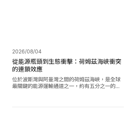
2026/08/04
從能源瓶頸到生態衝擊：荷姆茲海峽衝突
的連鎖效應
位於波斯灣與阿曼灣之間的荷姆茲海峽，是全球
最關鍵的能源運輸通道之一，約有五分之一的石
油需經由此處輸往世界各地，使其成為典型的能
源瓶頸（chokepoint）。當航行順暢時，這條海
峽支撐著全球經濟與能源市場的穩定運作；然
而，今年緊張局勢出現後，除衝擊石油供應與價
格，也引發一連串環境風險。