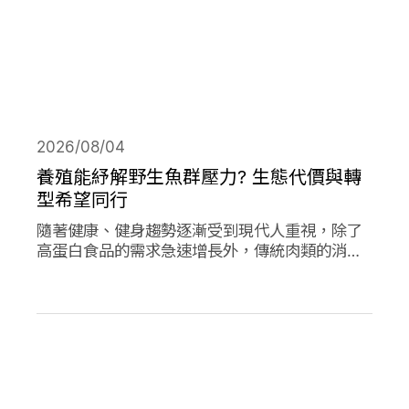
2026/08/04
養殖能紓解野生魚群壓力? 生態代價與轉
型希望同行
隨著健康、健身趨勢逐漸受到現代人重視，除了
高蛋白食品的需求急速增長外，傳統肉類的消費
量也創下新高；作為優質蛋白，海產魚類的消費
量的人均消費量更是將持續上升。然而，濫捕濫
漁早已不是新聞，面對需求的攀升，養殖魚類正
從輔助位轉向「C位」，這除了帶來更多機會，
也讓更多問題浮上檯面。養殖魚業會是人類和環
境的救世主嗎?