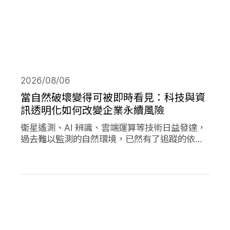
2026/08/06
當自然破壞變得可被即時看見：科技與資
訊透明化如何改變企業永續風險
衛星遙測、AI 辨識、雲端運算等技術日益發達，
過去難以監測的自然環境，已然有了追蹤的依
據，加上社群媒體的快速傳播，企業決策對環境
的影響日趨透明，成為影響市值的重要因素。