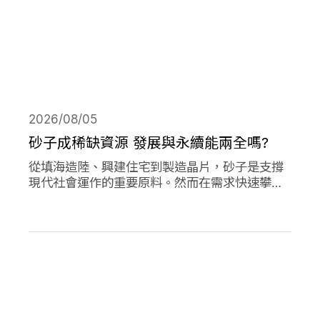
2026/08/05
砂子成稀缺資源 發展與永續能兩全嗎?
從填海造陸、興建住宅到製造晶片，砂子是支撐
現代社會運作的重要原料。然而在需求快速攀升
下，全球正面臨砂石供應短缺與生態破壞的雙重
危機。當開發、氣候調適與生物多樣性保護彼此
競逐有限的砂資源，人類又該如何在發展與永續
之間取得平衡？