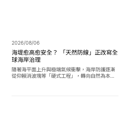
2026/08/06
海堤愈高愈安全？ 「天然防線」正改寫全
球海岸治理
隨著海平面上升與極端氣候衝擊，海岸防護逐漸
從仰賴消波塊等「硬式工程」，轉向自然為本的
解方。從紅樹林、珊瑚礁、鹽沼、海草床到沙
灘，這些生態系本身就具備減災、防洪的能力，
成為守護海岸的「天然防線」。