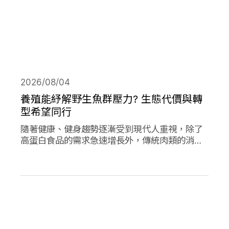
2026/08/04
養殖能紓解野生魚群壓力? 生態代價與轉
型希望同行
隨著健康、健身趨勢逐漸受到現代人重視，除了
高蛋白食品的需求急速增長外，傳統肉類的消費
量也創下新高；作為優質蛋白，海產魚類的消費
量的人均消費量更是將持續上升。然而，濫捕濫
漁早已不是新聞，面對需求的攀升，養殖魚類正
從輔助位轉向「C位」，這除了帶來更多機會，
也讓更多問題浮上檯面。養殖魚業會是人類和環
境的救世主嗎?