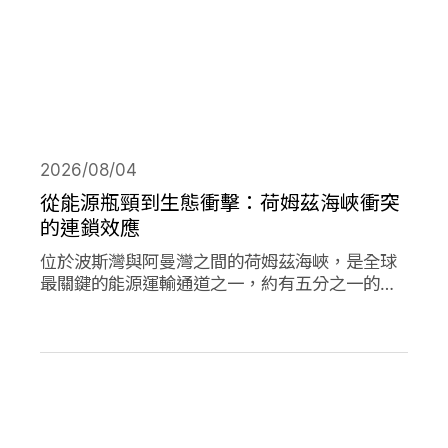
2026/08/04
從能源瓶頸到生態衝擊：荷姆茲海峽衝突
的連鎖效應
位於波斯灣與阿曼灣之間的荷姆茲海峽，是全球
最關鍵的能源運輸通道之一，約有五分之一的石
油需經由此處輸往世界各地，使其成為典型的能
源瓶頸（chokepoint）。當航行順暢時，這條海
峽支撐著全球經濟與能源市場的穩定運作；然
而，今年緊張局勢出現後，除衝擊石油供應與價
格，也引發一連串環境風險。