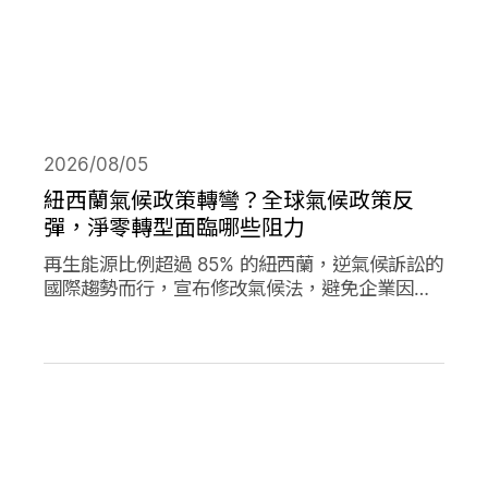
2026/08/05
紐西蘭氣候政策轉彎？全球氣候政策反
彈，淨零轉型面臨哪些阻力
再生能源比例超過 85% 的紐西蘭，逆氣候訴訟的
國際趨勢而行，宣布修改氣候法，避免企業因溫
室氣體排放遭起訴，影響經濟發展。同時，德國
與加拿大的氣候政策也大轉彎，在氣候口號與經
濟發展之間，各國是否能找到兩全其美的方式？