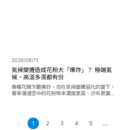
2026/06/11
氣候變遷造成花粉大「爆炸」？ 極端氣
候、高溫多濕都有份
春暖花開乍聽美好，但在氣候變遷惡化的當下，
春季瀰漫空中的花粉帶來濃度更高、分布更廣、
數量更多的過敏原，在其他同樣由氣候變遷造成
的各項因子作用下，放大作用成倍加劇了花粉期
間過敏人的惡夢。
1
2
3
4
5
...