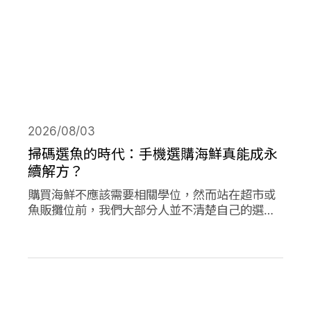
2026/08/03
掃碼選魚的時代：手機選購海鮮真能成永
續解方？
購買海鮮不應該需要相關學位，然而站在超市或
魚販攤位前，我們大部分人並不清楚自己的選擇
對海洋是否有益。兩款在歐洲新推出的應用程式
旨在改變此現狀，讓購買永續海鮮更為容易。