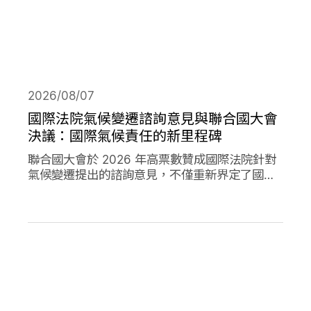
2026/08/07
國際法院氣候變遷諮詢意見與聯合國大會
決議：國際氣候責任的新里程碑
聯合國大會於 2026 年高票數贊成國際法院針對
氣候變遷提出的諮詢意見，不僅重新界定了國際
法下國家對於氣候變遷的義務，透過通過決議的
方式，進一步強化了國家對於氣候變遷下國家法
律責任的承諾。