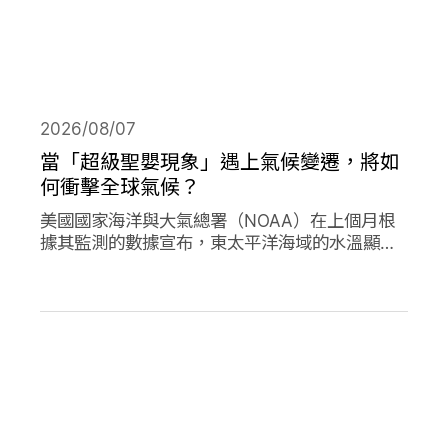
2026/08/07
當「超級聖嬰現象」遇上氣候變遷，將如
何衝擊全球氣候？
美國國家海洋與大氣總署（NOAA）在上個月根
據其監測的數據宣布，東太平洋海域的水溫顯著
高於平均水準，今年的「聖嬰現象」正式形成。
並且預測有六成以上的機會，會在今年冬天時迎
來更高水溫的「超級聖嬰現象」，屆時有可能打
破歷史上最強烈的聖嬰現象，再加上氣候變遷的
趨勢，這兩者的加成預期會對全球的氣候帶來劇
烈影響。