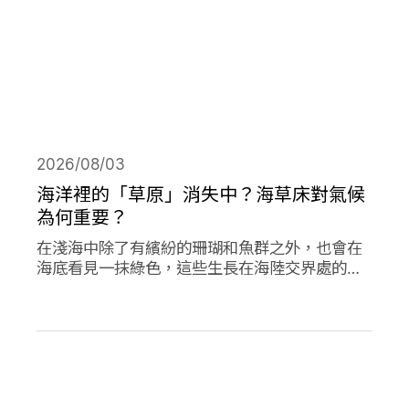
2026/08/03
海洋裡的「草原」消失中？海草床對氣候
為何重要？
在淺海中除了有繽紛的珊瑚和魚群之外，也會在
海底看見一抹綠色，這些生長在海陸交界處的植
物是海草，他們在海洋生態系中或許不起眼，卻
對於減碳、海洋生態甚至你我的生活都有著極高
的重要性。