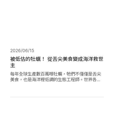
2026/06/15
被低估的牡蠣！ 從舌尖美食變成海洋救世
主
每年全球生產數百萬噸牡蠣，牠們不僅僅是舌尖
美食，也是海洋裡低調的生態工程師。世界各地
正掀起「牡蠣革命」，透過牡蠣的自然行為促進
環境永續，像是英國大規模復育牡蠣、法國把牡
蠣殼做成低碳建材、台灣則將牡蠣殼轉為機能纖
維。