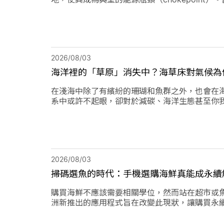
年緊張局勢出現後，除衝擊石油供應與價格，也
2026/08/03
海洋裡的「草原」消失中？海草床對氣候為
在淺海中除了有繽紛的珊瑚和魚群之外，也會在
系中或許不起眼，卻對於減碳、海洋生態甚至你
2026/08/03
掃碼選魚的時代：手機選購海鮮真能成永續
購買海鮮不應該需要相關學位，然而站在超市或
洲新推出的應用程式旨在改變此現狀，讓購買永