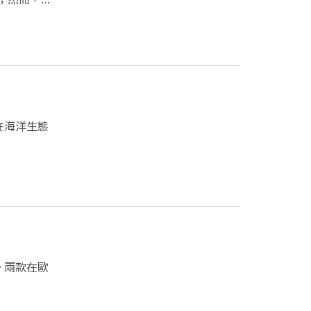
在海洋生態
。兩款在歐