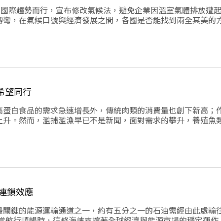
訟的國際趨勢而行，宣布修改氣候法，避免企業因溫室氣體排放遭
轉彎，在氣候口號與經濟發展之間，各國是否能找到兩全其美的
希望同行
高蛋白食品的需求急速增長外，傳統肉類的消費量也創下新高；
上升。然而，濫捕濫漁早已不是新聞，面對需求的攀升，養殖魚
多問題浮上檯面。養殖魚業會是人類和環境的救世主嗎?
連鎖效應
最關鍵的能源運輸通道之一，約有五分之一的石油需經由此處輸
t）。當航行順暢時，這條海峽支撐著全球經濟與能源市場的穩定運