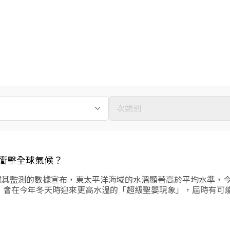
次類別
衝擊全球氣候？
據其監測的數據宣布，東太平洋海域的水溫顯著高於平均水準，
，會在今年冬天時迎來更高水溫的「超級聖嬰現象」，屆時有可
這兩者的加成預期會對全球的氣候帶來劇烈影響。