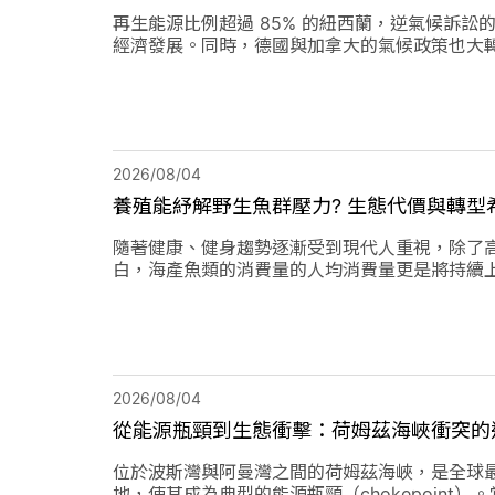
再生能源比例超過 85% 的紐西蘭，逆氣候訴
經濟發展。同時，德國與加拿大的氣候政策也大
2026/08/04
養殖能紓解野生魚群壓力? 生態代價與轉型
隨著健康、健身趨勢逐漸受到現代人重視，除了
白，海產魚類的消費量的人均消費量更是將持續
位轉向「C位」，這除了帶來更多機會，也讓更
2026/08/04
從能源瓶頸到生態衝擊：荷姆茲海峽衝突的
位於波斯灣與阿曼灣之間的荷姆茲海峽，是全球
地，使其成為典型的能源瓶頸（chokepoin