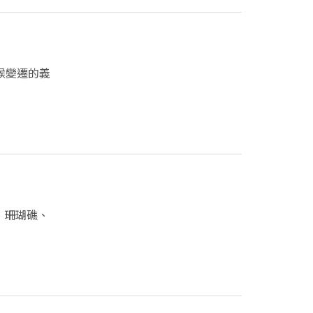
候變遷的義
、珊瑚礁、