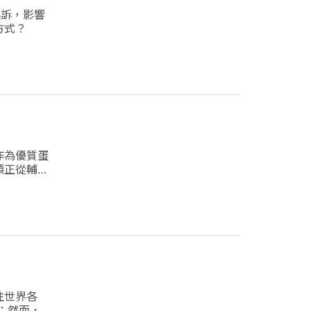
起訴，影響
方式？
作為優質蛋
類正從輔助
往世界各
作；然而，今