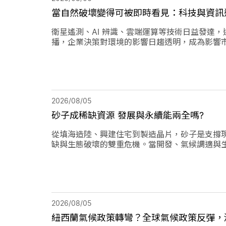
當自然破壞變得可被即時看見：科技與資訊
衛星遙測、AI 辨識、雲端運算等技術日益發達
播，企業決策對環境的影響日趨透明，成為影響
2026/08/05
砂子成稀缺資源 發展與永續能兩全嗎?
從填海造陸、興建住宅到製造晶片，砂子是支撐
缺與生態破壞的雙重危機。當開發、氣候調適與
得平衡？
2026/08/05
紐西蘭氣候政策轉彎？全球氣候政策反彈，