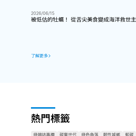
2026/06/15
被低估的牡蠣！ 從舌尖美食變成海洋救世
了解更多
熱門標籤
綠雜誌專欄
碳棄世代
綠色角落
韌性城鄉
藍碳