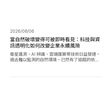
2026/08/06
當自然破壞變得可被即時看見：科技與資
訊透明化如何改變企業永續風險
衛星遙測、AI 辨識、雲端運算等技術日益發達，
過去難以監測的自然環境，已然有了追蹤的依
據，加上社群媒體的快速傳播，企業決策對環境
的影響日趨透明，成為影響市值的重要因素。