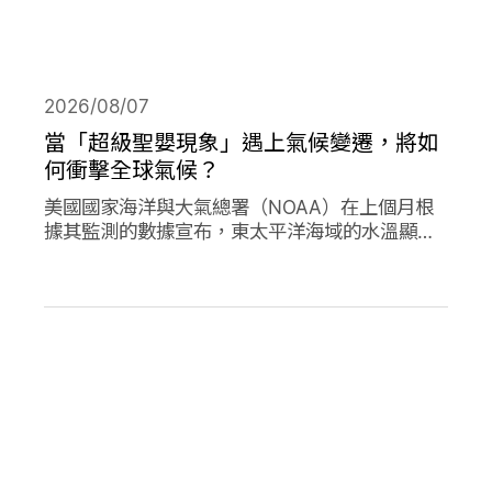
2026/08/07
當「超級聖嬰現象」遇上氣候變遷，將如
何衝擊全球氣候？
美國國家海洋與大氣總署（NOAA）在上個月根
據其監測的數據宣布，東太平洋海域的水溫顯著
高於平均水準，今年的「聖嬰現象」正式形成。
並且預測有六成以上的機會，會在今年冬天時迎
來更高水溫的「超級聖嬰現象」，屆時有可能打
破歷史上最強烈的聖嬰現象，再加上氣候變遷的
趨勢，這兩者的加成預期會對全球的氣候帶來劇
烈影響。