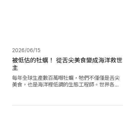
2026/06/15
被低估的牡蠣！ 從舌尖美食變成海洋救世
主
每年全球生產數百萬噸牡蠣，牠們不僅僅是舌尖
美食，也是海洋裡低調的生態工程師。世界各地
正掀起「牡蠣革命」，透過牡蠣的自然行為促進
環境永續，像是英國大規模復育牡蠣、法國把牡
蠣殼做成低碳建材、台灣則將牡蠣殼轉為機能纖
維。