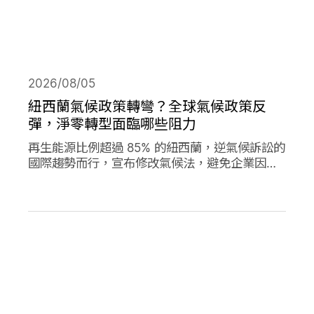
2026/08/05
紐西蘭氣候政策轉彎？全球氣候政策反
彈，淨零轉型面臨哪些阻力
再生能源比例超過 85% 的紐西蘭，逆氣候訴訟的
國際趨勢而行，宣布修改氣候法，避免企業因溫
室氣體排放遭起訴，影響經濟發展。同時，德國
與加拿大的氣候政策也大轉彎，在氣候口號與經
濟發展之間，各國是否能找到兩全其美的方式？