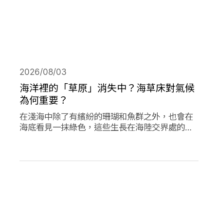
2026/08/03
海洋裡的「草原」消失中？海草床對氣候
為何重要？
在淺海中除了有繽紛的珊瑚和魚群之外，也會在
海底看見一抹綠色，這些生長在海陸交界處的植
物是海草，他們在海洋生態系中或許不起眼，卻
對於減碳、海洋生態甚至你我的生活都有著極高
的重要性。