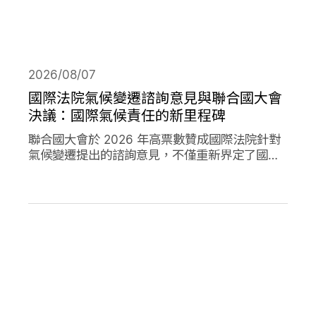
2026/08/07
國際法院氣候變遷諮詢意見與聯合國大會
決議：國際氣候責任的新里程碑
聯合國大會於 2026 年高票數贊成國際法院針對
氣候變遷提出的諮詢意見，不僅重新界定了國際
法下國家對於氣候變遷的義務，透過通過決議的
方式，進一步強化了國家對於氣候變遷下國家法
律責任的承諾。