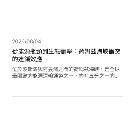
2026/08/04
從能源瓶頸到生態衝擊：荷姆茲海峽衝突
的連鎖效應
位於波斯灣與阿曼灣之間的荷姆茲海峽，是全球
最關鍵的能源運輸通道之一，約有五分之一的石
油需經由此處輸往世界各地，使其成為典型的能
源瓶頸（chokepoint）。當航行順暢時，這條海
峽支撐著全球經濟與能源市場的穩定運作；然
而，今年緊張局勢出現後，除衝擊石油供應與價
格，也引發一連串環境風險。