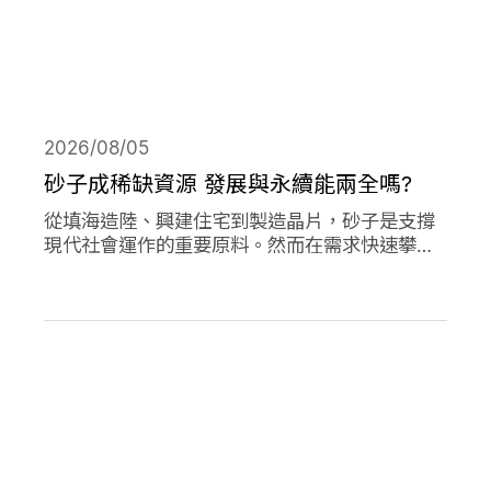
2026/08/05
砂子成稀缺資源 發展與永續能兩全嗎?
從填海造陸、興建住宅到製造晶片，砂子是支撐
現代社會運作的重要原料。然而在需求快速攀升
下，全球正面臨砂石供應短缺與生態破壞的雙重
危機。當開發、氣候調適與生物多樣性保護彼此
競逐有限的砂資源，人類又該如何在發展與永續
之間取得平衡？