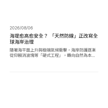
2026/08/06
海堤愈高愈安全？ 「天然防線」正改寫全
球海岸治理
隨著海平面上升與極端氣候衝擊，海岸防護逐漸
從仰賴消波塊等「硬式工程」，轉向自然為本的
解方。從紅樹林、珊瑚礁、鹽沼、海草床到沙
灘，這些生態系本身就具備減災、防洪的能力，
成為守護海岸的「天然防線」。