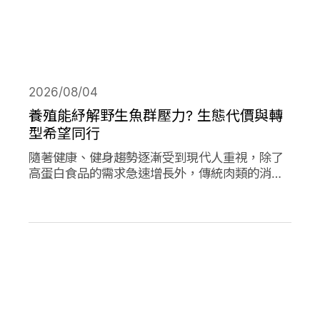
2026/08/04
養殖能紓解野生魚群壓力? 生態代價與轉
型希望同行
隨著健康、健身趨勢逐漸受到現代人重視，除了
高蛋白食品的需求急速增長外，傳統肉類的消費
量也創下新高；作為優質蛋白，海產魚類的消費
量的人均消費量更是將持續上升。然而，濫捕濫
漁早已不是新聞，面對需求的攀升，養殖魚類正
從輔助位轉向「C位」，這除了帶來更多機會，
也讓更多問題浮上檯面。養殖魚業會是人類和環
境的救世主嗎?