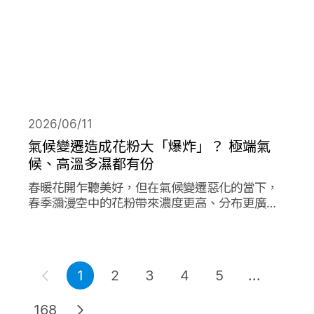
2026/06/11
氣候變遷造成花粉大「爆炸」？ 極端氣
候、高溫多濕都有份
春暖花開乍聽美好，但在氣候變遷惡化的當下，
春季瀰漫空中的花粉帶來濃度更高、分布更廣、
數量更多的過敏原，在其他同樣由氣候變遷造成
的各項因子作用下，放大作用成倍加劇了花粉期
間過敏人的惡夢。
1
2
3
4
5
...
168