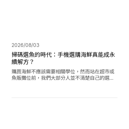
2026/08/03
掃碼選魚的時代：手機選購海鮮真能成永
續解方？
購買海鮮不應該需要相關學位，然而站在超市或
魚販攤位前，我們大部分人並不清楚自己的選擇
對海洋是否有益。兩款在歐洲新推出的應用程式
旨在改變此現狀，讓購買永續海鮮更為容易。