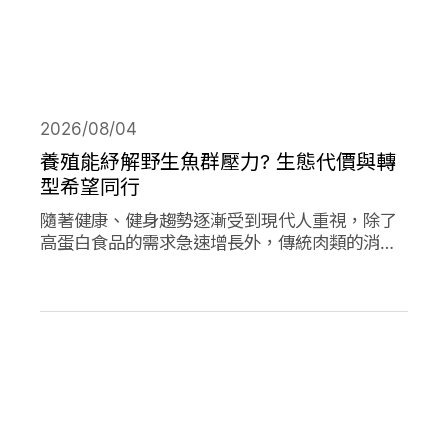
2026/08/04
養殖能紓解野生魚群壓力? 生態代價與轉
型希望同行
隨著健康、健身趨勢逐漸受到現代人重視，除了
高蛋白食品的需求急速增長外，傳統肉類的消費
量也創下新高；作為優質蛋白，海產魚類的消費
量的人均消費量更是將持續上升。然而，濫捕濫
漁早已不是新聞，面對需求的攀升，養殖魚類正
從輔助位轉向「C位」，這除了帶來更多機會，
也讓更多問題浮上檯面。養殖魚業會是人類和環
境的救世主嗎?