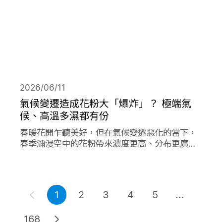
2026/06/11
氣候變遷造成花粉大「爆炸」？ 極端氣
候、高溫多濕都有份
春暖花開乍聽美好，但在氣候變遷惡化的當下，
春季瀰漫空中的花粉帶來濃度更高、分布更廣、
數量更多的過敏原，在其他同樣由氣候變遷造成
的各項因子作用下，放大作用成倍加劇了花粉期
間過敏人的惡夢。
1
2
3
4
5
...
168