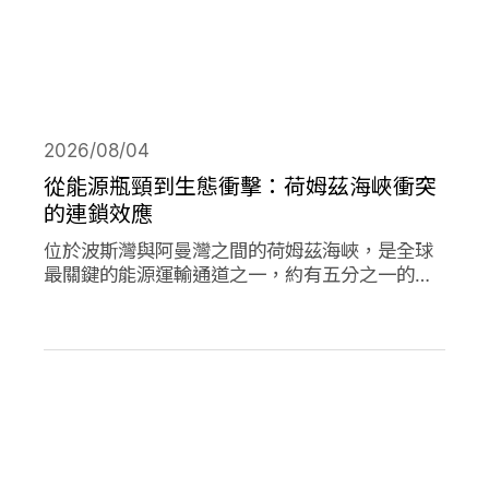
2026/08/04
從能源瓶頸到生態衝擊：荷姆茲海峽衝突
的連鎖效應
位於波斯灣與阿曼灣之間的荷姆茲海峽，是全球
最關鍵的能源運輸通道之一，約有五分之一的石
油需經由此處輸往世界各地，使其成為典型的能
源瓶頸（chokepoint）。當航行順暢時，這條海
峽支撐著全球經濟與能源市場的穩定運作；然
而，今年緊張局勢出現後，除衝擊石油供應與價
格，也引發一連串環境風險。