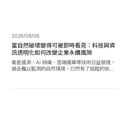
2026/08/06
當自然破壞變得可被即時看見：科技與資
訊透明化如何改變企業永續風險
衛星遙測、AI 辨識、雲端運算等技術日益發達，
過去難以監測的自然環境，已然有了追蹤的依
據，加上社群媒體的快速傳播，企業決策對環境
的影響日趨透明，成為影響市值的重要因素。