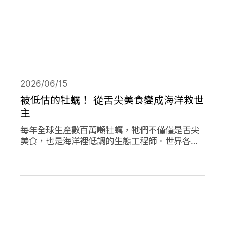
2026/06/15
被低估的牡蠣！ 從舌尖美食變成海洋救世
主
每年全球生產數百萬噸牡蠣，牠們不僅僅是舌尖
美食，也是海洋裡低調的生態工程師。世界各地
正掀起「牡蠣革命」，透過牡蠣的自然行為促進
環境永續，像是英國大規模復育牡蠣、法國把牡
蠣殼做成低碳建材、台灣則將牡蠣殼轉為機能纖
維。