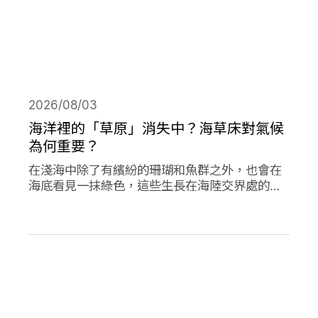
2026/08/03
海洋裡的「草原」消失中？海草床對氣候
為何重要？
在淺海中除了有繽紛的珊瑚和魚群之外，也會在
海底看見一抹綠色，這些生長在海陸交界處的植
物是海草，他們在海洋生態系中或許不起眼，卻
對於減碳、海洋生態甚至你我的生活都有著極高
的重要性。