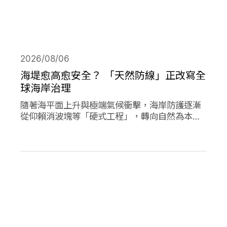
2026/08/06
海堤愈高愈安全？ 「天然防線」正改寫全
球海岸治理
隨著海平面上升與極端氣候衝擊，海岸防護逐漸
從仰賴消波塊等「硬式工程」，轉向自然為本的
解方。從紅樹林、珊瑚礁、鹽沼、海草床到沙
灘，這些生態系本身就具備減災、防洪的能力，
成為守護海岸的「天然防線」。