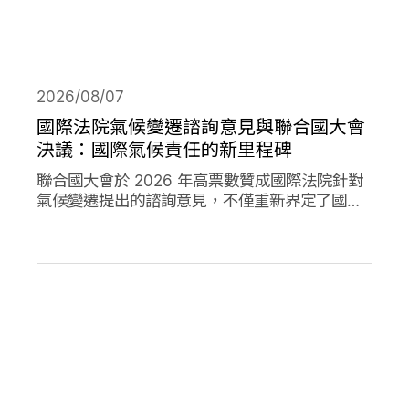
2026/08/07
國際法院氣候變遷諮詢意見與聯合國大會
決議：國際氣候責任的新里程碑
聯合國大會於 2026 年高票數贊成國際法院針對
氣候變遷提出的諮詢意見，不僅重新界定了國際
法下國家對於氣候變遷的義務，透過通過決議的
方式，進一步強化了國家對於氣候變遷下國家法
律責任的承諾。