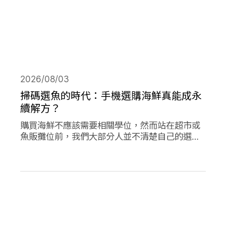
2026/08/03
掃碼選魚的時代：手機選購海鮮真能成永
續解方？
購買海鮮不應該需要相關學位，然而站在超市或
魚販攤位前，我們大部分人並不清楚自己的選擇
對海洋是否有益。兩款在歐洲新推出的應用程式
旨在改變此現狀，讓購買永續海鮮更為容易。