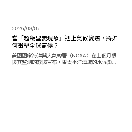
2026/08/07
當「超級聖嬰現象」遇上氣候變遷，將如
何衝擊全球氣候？
美國國家海洋與大氣總署（NOAA）在上個月根
據其監測的數據宣布，東太平洋海域的水溫顯著
高於平均水準，今年的「聖嬰現象」正式形成。
並且預測有六成以上的機會，會在今年冬天時迎
來更高水溫的「超級聖嬰現象」，屆時有可能打
破歷史上最強烈的聖嬰現象，再加上氣候變遷的
趨勢，這兩者的加成預期會對全球的氣候帶來劇
烈影響。