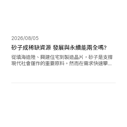
2026/08/05
砂子成稀缺資源 發展與永續能兩全嗎?
從填海造陸、興建住宅到製造晶片，砂子是支撐
現代社會運作的重要原料。然而在需求快速攀升
下，全球正面臨砂石供應短缺與生態破壞的雙重
危機。當開發、氣候調適與生物多樣性保護彼此
競逐有限的砂資源，人類又該如何在發展與永續
之間取得平衡？