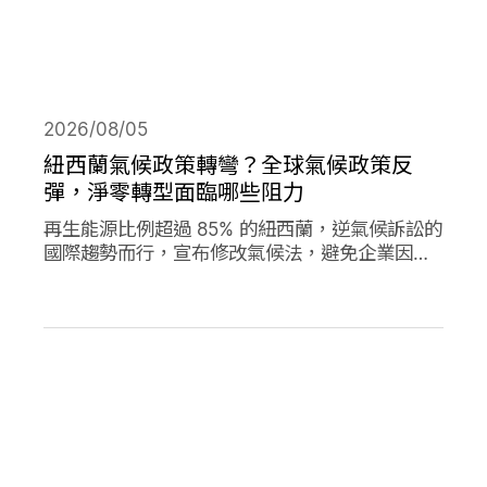
2026/08/05
紐西蘭氣候政策轉彎？全球氣候政策反
彈，淨零轉型面臨哪些阻力
再生能源比例超過 85% 的紐西蘭，逆氣候訴訟的
國際趨勢而行，宣布修改氣候法，避免企業因溫
室氣體排放遭起訴，影響經濟發展。同時，德國
與加拿大的氣候政策也大轉彎，在氣候口號與經
濟發展之間，各國是否能找到兩全其美的方式？